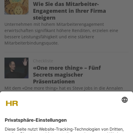
Wie Sie das Mitarbeiter-
Engagement in Ihrer Firma
steigern
Unternehmen mit hohem Mitarbeiterengagement
erwirtschaften signifikant höhere Renditen, erzielen eine
bessere Leistungsfähigkeit und eine stärkere
Mitarbeiterbindungsquote.
Image
Checkliste
«One more thing» – Fünf
Secrets magischer
Präsentationen
Mit dem «One more thing» hat es Steve Jobs in die Annalen
der Rhetorik geschafft. Kaum ein Satz eines Firmenlenkers ist
so oft zitiert worden wie dieser. Seine Präsentationen waren
schlicht – aber dennoch Meisterwerke der Rhetorik, die sich
einfachen und zugleich machtvollen Techniken bedienten.