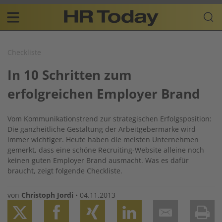
Skip
Business-
to
Plattform
content
für
Main
Human
navigation
Resources
Checkliste
DE
In 10 Schritten zum
erfolgreichen Employer Brand
Vom Kommunikationstrend zur strategischen Erfolgsposition:
Die ganzheitliche Gestaltung der Arbeitgebermarke wird
immer wichtiger. Heute haben die meisten Unternehmen
gemerkt, dass eine schöne Recruiting-Website alleine noch
keinen guten Employer Brand ausmacht. Was es dafür
braucht, zeigt folgende Checkliste.
von
Christoph Jordi
•
04.11.2013