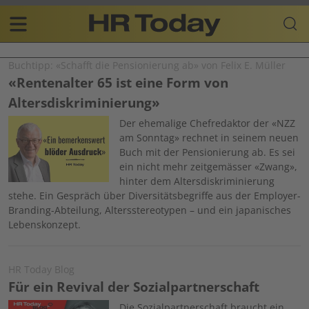
Skip
Business-
to
Plattform
content
für
Main
Human
Buchtipp: «Schafft die Pensionierung ab» von Felix E. Müller
navigation
Resources
«Rentenalter 65 ist eine Form von
DE
Altersdiskriminierung»
Image
Der ehemalige Chefredaktor der «NZZ
am Sonntag» rechnet in seinem neuen
Buch mit der Pensionierung ab. Es sei
ein nicht mehr zeitgemässer «Zwang»,
hinter dem Altersdiskriminierung
stehe. Ein Gespräch über Diversitätsbegriffe aus der Employer-
Branding-Abteilung, Altersstereotypen – und ein japanisches
Lebenskonzept.
HR Today Blog
Für ein Revival der Sozialpartnerschaft
Image
Die Sozialpartnerschaft braucht ein