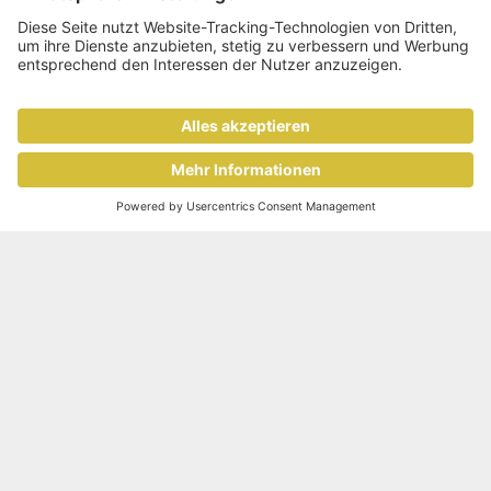
Knowledge Management
Wissenstransfer ist Umverteilung
Image
Wissen ist eben doch Macht. Warum
Knowledge-Management-Initiativen oft
scheitern und Mitarbeitende
Informationen für sich behalten. Auf
den Spuren einer verborgenen
Architektur.
Leadership und KI
Wie KI psychische Gesundheit beeinflusst
Image
Künstliche Intelligenz hält mit Tempo
Einzug in den Arbeitsalltag – doch was
macht das mit der psychischen
Gesundheit von Mitarbeitenden? Eine
aktuelle Studie zeigt, dass das
Problem nicht bei der Technologie liegt, sondern ganz