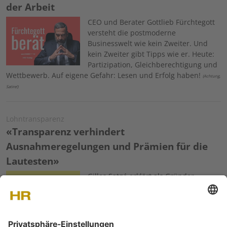
der Arbeit
Image
CEO und Berater Gottlieb Fürchtegott
versteht die postmoderne
Businesswelt wie kein Zweiter. Und
kein Zweiter gibt Tipps wie er. Heute:
Partizipation, Gleichberechtigung und
Wettbewerb. Auf eigene Gefahr: Lesen und Erfolg haben!
(Achtung,
Satire!)
Lohntransparenz
«Transparenz verhindert
Ausnahmeregelungen und Prämien für die
Lautesten»
Image
Gilles Satgé erklärt als Gründer,
Mehrheitsaktionär und CEO des HR-
Software-Unternehmens Lucca die
Vor- und Nachteile von
Lohntransparenz.