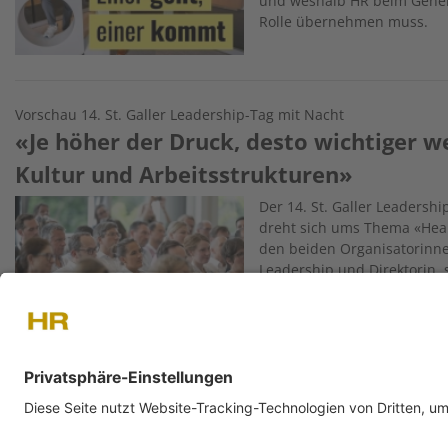
und weshalb HR beim Gener
Rolle übernehmen muss.
Vorschau 14. St. Galler Leadership-Tag mit Nacht
«Je höher der Druck, desto wichtiger 
Kultur und Arbeitsstrukturen»
Image
Der 14. St. Galler Leadershi
dreht sich ums Thema «Hear
den beiden Organisatorinne
Leadership und Direktorin, 
wissenschaftliche Mitarbeit
und Personalmanagement an 
Change Management
Wandel scheitert oft an der Kommunik