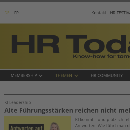
Skip
to
DE
FR
Kontakt
HR FESTIV
content
Business-
Plattform
für
Human
Resources
Main
MEMBERSHIP
THEMEN
HR COMMUNITY
navigation
DE
KI Leadership
Alte Führungsstärken reichen nicht me
Image
KI kommt – und plötzlich fe
Antworten: Wie führt man d