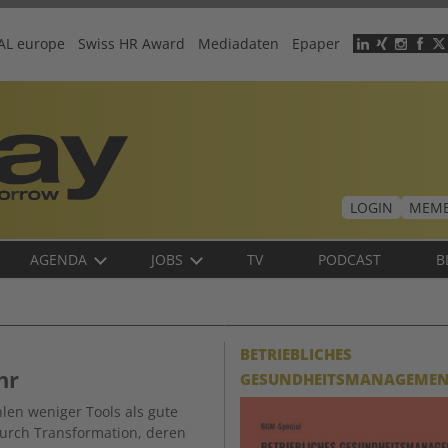
AL europe
Swiss HR Award
Mediadaten
Epaper
Header
menu
LOGIN
MEMB
AGENDA
JOBS
TV
PODCAST
B
BETRIEBLICHES
hr
GESUNDHEITSMANAGEME
hlen weniger Tools als gute
urch Transformation, deren