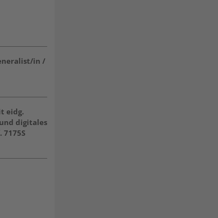
neralist/in /
 eidg.
und digitales
. 7175S