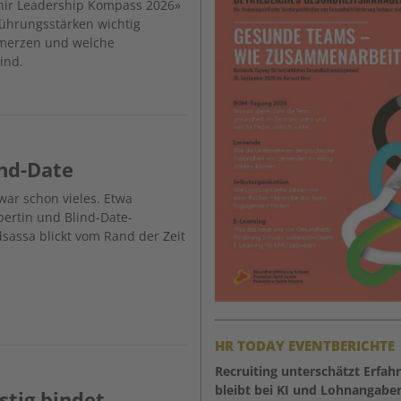
enir Leadership Kompass 2026»
Führungsstärken wichtig
hmerzen und welche
ind.
ind-Date
war schon vieles. Etwa
xpertin und Blind-Date-
sassa blickt vom Rand der Zeit
HR TODAY EVENTBERICHTE
Recruiting unterschätzt Erfah
bleibt bei KI und Lohnangabe
stig bindet