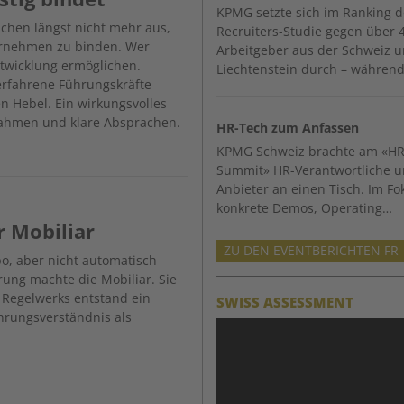
KPMG setzte sich im Ranking d
eichen längst nicht mehr aus,
Recruiters-Studie gegen über 
rnehmen zu binden. Wer
Arbeitgeber aus der Schweiz 
ntwicklung ermöglichen.
Liechtenstein durch – während
erfahrene Führungskräfte
n Hebel. Ein wirkungsvolles
Rahmen und klare Absprachen.
HR-Tech zum Anfassen
KPMG Schweiz brachte am «HR
Summit» HR-Verantwortliche 
Anbieter an einen Tisch. Im F
konkrete Demos, Operating…
 Mobiliar
ZU DEN EVENTBERICHTEN FR
o, aber nicht automatisch
ung machte die Mobiliar. Sie
n Regelwerks entstand ein
SWISS ASSESSMENT
hrungsverständnis als