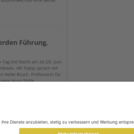
ationenwechsel eine aktive
werden Führung,
p-Tag mit Nacht am 24./25. Juni
tbeat». HR Today sprach mit
n Heike Bruch, Professorin für
sowie Anna Stolle,
erin am Instituts für Führung
der Universität St. Gallen.
ation