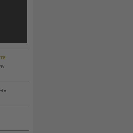
TE
0%
:in