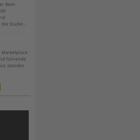
er Best-
400
und
 die Studie…
 Marketplace
und führende
okus standen