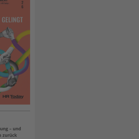
rung – und
n zurück