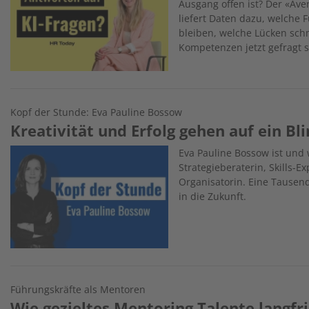
Ausgang offen ist? Der «Av
liefert Daten dazu, welche 
bleiben, welche Lücken sc
Kompetenzen jetzt gefragt s
Kopf der Stunde: Eva Pauline Bossow
Kreativität und Erfolg gehen auf ein Bl
Image
Eva Pauline Bossow ist und 
Strategieberaterin, Skills-E
Organisatorin. Eine Tausend
in die Zukunft.
Führungskräfte als Mentoren
Wie gezieltes Mentoring Talente langfri