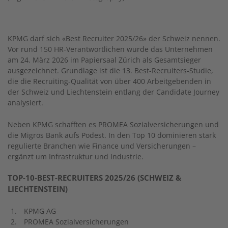
KPMG darf sich
«
B
est
R
ecruiter
2025/26
»
der Schweiz nennen.
Vor rund 150 HR-Verantwortlichen wurde das Unternehmen
am 24. März 2026 im Papiersaal Zürich als Gesamtsieger
ausgezeichnet. Grundlage ist die 13. B
est
-R
ecruiters
-Studie,
die die Recruiting-Qualität von über 400 Arbeitgebe
nden
in
der Schweiz und Liechtenstein entlang der Candidate Journey
analysiert.
Neben KPMG schafften es PROMEA Sozialversicherungen und
die Migros Bank aufs Podest. In den Top 10 dominieren stark
regulierte Branchen wie Finance und Versicherungen –
ergänzt um Infrastruktur und Industrie.
TOP-10-
BEST-
RECRUITER
S
2025/26 (SCHWEIZ &
LIECHTENSTEIN)
KPMG AG
PROMEA Sozialversicherungen