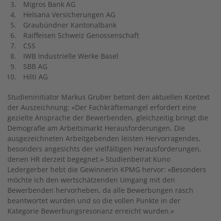
Migros Bank AG
Helsana Versicherungen AG
Graubündner Kantonalbank
Raiffeisen Schweiz Genossenschaft
CSS
IWB Industrielle Werke Basel
SBB AG
Hilti AG
Studieninitiator Markus Gruber betont den
aktuellen
Kontext
der Auszeichnung: «Der Fachkräftemangel erfordert eine
gezielte Ansprache der Bewerbenden, gleichzeitig
bringt die
Demografie am Arbeitsmarkt Herausforderungen. Die
ausgezeichneten Arbeitgebe
nden
leisten Hervorragendes,
besonders angesichts der vielfältigen Herausforderungen,
denen HR derzeit begegnet.
»
Studienbeirat Kuno
Ledergerber
hebt die Gewinnerin KPMG hervor
:
«Besonders
möchte ich den wertschätzenden Umgang mit den
Bewerbenden
hervorheben, da alle Bewerbungen rasch
beantwortet wurden und so die vollen Punkte in der
Kategorie Bewerbungsresonanz erreicht wurden.
»