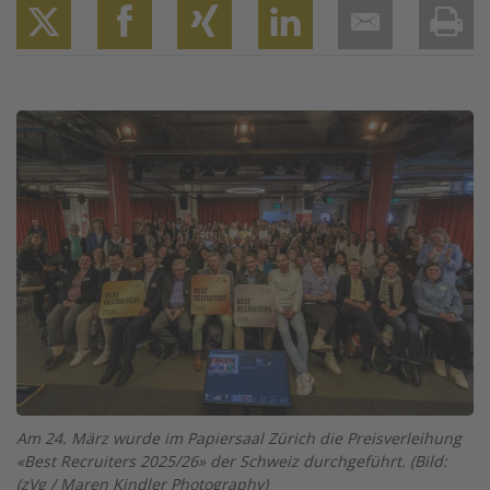
Twitter
Facebook
XING
LinkedIn
Email
Prin
Image
Am 24. März wurde im Papiersaal Zürich die Preisverleihung
«Best Recruiters 2025/26» der Schweiz durchgeführt. (Bild:
(zVg / Maren Kindler Photography)