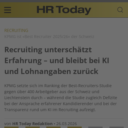
Skip
Business-
to
Plattform
content
für
Main
Human
navigation
Resources
RECRUITING
KPMG ist «Best Recruiter 2025/26» der Schweiz
DE
Recruiting unterschätzt
Erfahrung – und bleibt bei KI
und Lohnangaben zurück
KPMG setzte sich im Ranking der Best-Recruiters-Studie
gegen über 400 Arbeitgeber aus der Schweiz und
Liechtenstein durch – während die Studie zugleich Defizite
bei der Ansprache erfahrener Kandidierender und bei der
Transparenz rund um KI im Recruiting aufzeigt.
von
HR Today Redaktion
•
26.03.2026