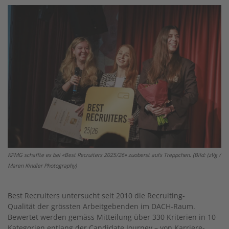
KPMG schaffte es bei «Best Recruiters 2025/26» zuoberst aufs Treppchen. (Bild: (zVg /
Maren Kindler Photography)
B
est Recruiters
untersucht seit 2010 die Recruiting-
Qualität
der grössten
Arbeitgebe
nden
im DACH-Raum.
Bewertet
werden
gemäss Mitteilung über 330 Kriterien in 10
Kategorien entlang der Candidate Journey – von Karriere-