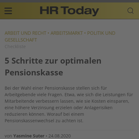
Skip
Business-
to
Plattform
content
für
Main
Human
navigation
Resources
ARBEIT UND RECHT
•
ARBEITSMARKT
•
POLITIK UND
GESELLSCHAFT
DE
Checkliste
5 Schritte zur optimalen
Pensionskasse
Bei der Wahl einer Pensionskasse stellen sich für
Arbeitgebende viele Fragen. Etwa, wie sich die Leistungen für
Mitarbeitende verbessern lassen, wie sie Kosten einsparen,
eine höhere Verzinsung erzielen oder Anlagerisiken
reduzieren können. Worauf bei einem
Pensionskassenwechsel zu achten ist.
von
Yasmine Suter
•
24.08.2020