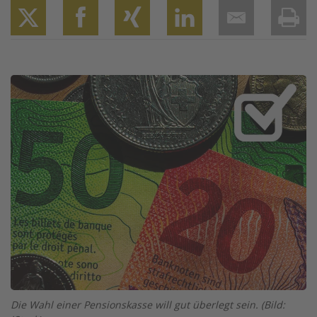
Twitter
Facebook
XING
LinkedIn
Email
Prin
Image
Die Wahl einer Pensionskasse will gut überlegt sein. (Bild: