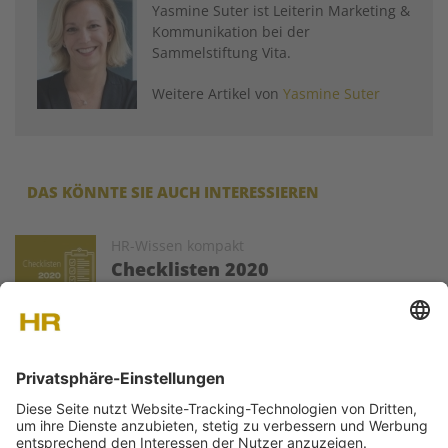
Yasmine Suter ist Leiterin Marketing &
Kommunikation bei der
Sammelstiftung Vita.
Weitere Artikel von
Yasmine Suter
DAS KÖNNTE SIE AUCH INTERESSIEREN
Image
HR-Wissen kompakt
Checklisten 2020
HR Today veröffentlich (fast) jeden Montag
Fachartikel zu ausgewählten Problemstellungen
der HR-Welt. Die Texte werden von ausgewiesenen Experten
als Gastartikel zur Verfügung gestellt.