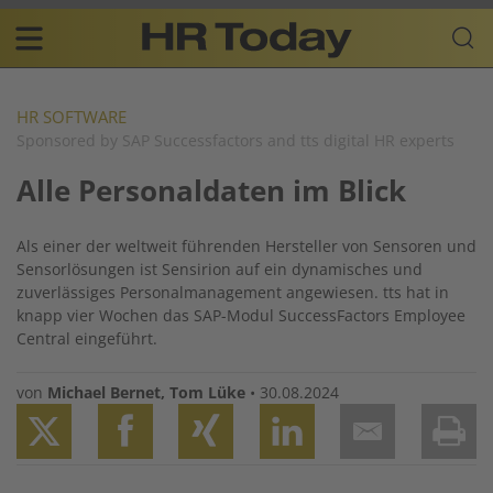
Skip
Business-
to
Plattform
content
für
Main
Human
navigation
Resources
HR SOFTWARE
Sponsored by SAP Successfactors and tts digital HR experts
DE
Alle Personaldaten im Blick
Als einer der weltweit führenden Hersteller von Sensoren und
Sensorlösungen ist Sensirion auf ein dynamisches und
zuverlässiges Personalmanagement angewiesen. tts hat in
knapp vier Wochen das SAP-Modul SuccessFactors Employee
Central eingeführt.
von
Michael Bernet
,
Tom Lüke
•
30.08.2024
Twitter
Facebook
XING
LinkedIn
Email
Prin