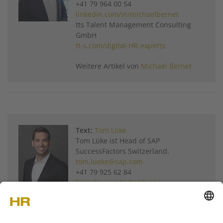
+41 79 964 00 54
linkedin.com/in/michaelbernet
tts Talent Management Consulting
GmbH
tt-s.com/digital-HR-experts
Weitere Artikel von
Michael Bernet
Text:
Tom Lüke
Tom Lüke ist Head of SAP
SuccessFactors Switzerland.
tom.lueke@sap.com
+41 79 925 62 84
linkedin.com/in/tomlueke
Weitere Artikel von
Tom Lüke