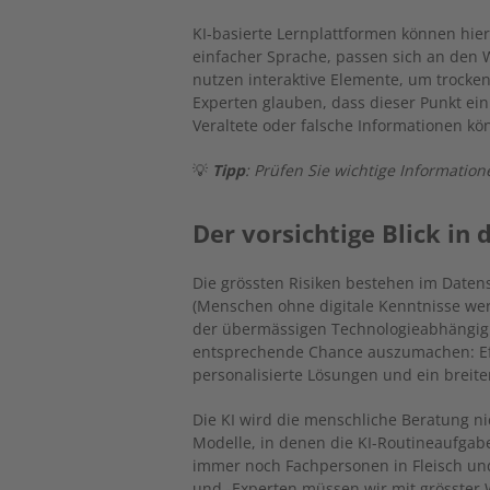
KI-basierte Lernplattformen können hie
einfacher Sprache, passen sich an den
nutzen interaktive Elemente, um trocke
Experten glauben, dass dieser Punkt ein 
Veraltete oder falsche Informationen k
💡
Tipp
: Prüfen Sie wichtige Informati
Der vorsichtige Blick in 
Die grössten Risiken bestehen im Datens
(Menschen ohne digitale Kenntnisse wer
der übermässigen Technologieabhängigke
entsprechende Chance auszumachen: Eff
personalisierte Lösungen und ein breit
Die KI wird die menschliche Beratung ni
Modelle, in denen die KI-Routineaufga
immer noch Fachpersonen in Fleisch und
und -Experten müssen wir mit grösster 