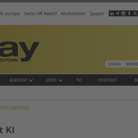
AL europe
Swiss HR Award
Mediadaten
Epaper
Header
menu
LOGIN
MEMB
AGENDA
JOBS
TV
PODCAST
B
GITALISIERUNG
t KI