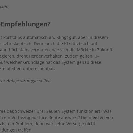
ktiv.
I-Empfehlungen?
t Portfolios automatisch an. Klingt gut, aber in diesem
 sehr skeptisch. Denn auch die KI stützt sich auf
kann höchstens vermuten, wie sich die Märkte in Zukunft
agieren, droht Herdenverhalten, zudem gelten KI-
auf welcher Grundlage hat das System genau diese
kte bleiben unberechenbar.
er Anlagestrategie selbst.
 wie das Schweizer Drei-Säulen-System funktioniert? Was
 ein Vorbezug auf Ihre Rente auswirkt? Die meisten von
ist ein Problem, denn wer seine Vorsorge nicht
idungen treffen.