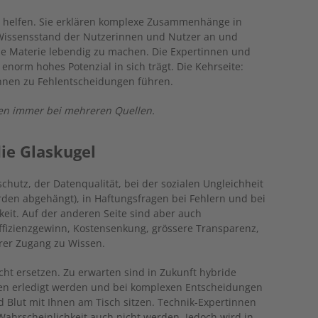
r helfen. Sie erklären komplexe Zusammenhänge in
 Wissensstand der Nutzerinnen und Nutzer an und
ne Materie lebendig zu machen. Die Expertinnen und
enorm hohes Potenzial in sich trägt. Die Kehrseite:
önnen zu Fehlentscheidungen führen.
onen immer bei mehreren Quellen.
die Glaskugel
chutz, der Datenqualität, bei der sozialen Ungleichheit
den abgehängt), in Haftungsfragen bei Fehlern und bei
it. Auf der anderen Seite sind aber auch
izienzgewinn, Kostensenkung, grössere Transparenz,
erer Zugang zu Wissen.
cht ersetzen. Zu erwarten sind in Zukunft hybride
ben erledigt werden und bei komplexen Entscheidungen
 Blut mit Ihnen am Tisch sitzen. Technik-Expertinnen
Wahrscheinlichkeit auch nicht werden. Jedoch wird in