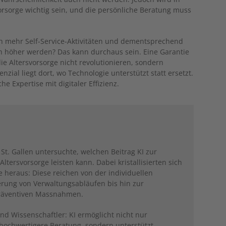
rsorge wichtig sein, und die persönliche Beratung muss
h mehr Self-Service-Aktivitäten und dementsprechend
ch höher werden? Das kann durchaus sein. Eine Garantie
die Altersvorsorge nicht revolutionieren, sondern
nzial liegt dort, wo Technologie unterstützt statt ersetzt.
e Expertise mit digitaler Effizienz.
t. Gallen untersuchte, welchen Beitrag KI zur
tersvorsorge leisten kann. Dabei kristallisierten sich
heraus: Diese reichen von der individuellen
ierung von Verwaltungsabläufen bis hin zur
präventiven Massnahmen.
nd Wissenschaftler: KI ermöglicht nicht nur
 hochwertigere Beratung, sondern unterstützt