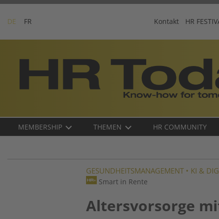
Skip
to
DE
FR
Kontakt
HR FESTIV
content
Business-
Plattform
für
Human
Resources
Main
MEMBERSHIP
THEMEN
HR COMMUNITY
navigation
DE
GESUNDHEITSMANAGEMENT
•
KI & DI
Smart in Rente
Altersvorsorge mi