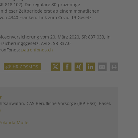
 818.102). Die reguläre 80-prozentige
 in dieser Zeitperiode erst ab einem monatlichen
von 4340 Franken. Link zum Covid-19-Gesetz:
slosenversicherung vom 20. März 2020, SR 837.033, in
rsicherungsgesetz, AVIG, SR 837.0
atronFonds:
patronfonds.ch
HR COSMOS
Twitter
Facebook
XING
LinkedIn
Email
Print
r
htsanwältin, CAS Berufliche Vorsorge (IRP-HSG), Basel,
h
Yolanda Müller