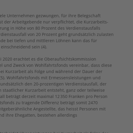
iele Unternehmen gezwungen, für ihre Belegschaft
st der Arbeitgebende nur verpflichtet, die Kurzarbeits­
rung in Höhe von 80 Prozent des Verdienstausfalls
rdienstausfall von 20 Prozent geht grundsätzlich zulasten
e bei tiefen und mittleren Löhnen kann das für
 einschneidend sein (4).
ai 2020 erachtet es die Oberaufsichtskommission
iel und Zweck von Wohlfahrtsfonds vereinbar, dass diese
bei Kurzarbeit als Folge und während der Dauer der
). Wohlfahrtsfonds mit Ermessensleistungen und
undsätzlich den 20-prozentigen Verdienstausfall, der
 staatlicher Kurzarbeit entsteht, ganz oder teilweise
all beträgt derzeit maximal 12 350 Franken pro Person
sfonds zu tragende Differenz beträgt somit 2470
itgeberähnliche Angestellte, das heisst Personen mit
 ihre Ehegatten, bestehen allerdings