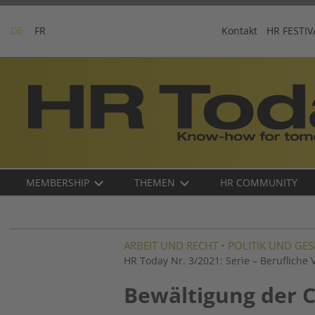
Skip
to
DE
FR
Kontakt
HR FESTIV
content
Business-
Plattform
für
Human
Resources
Main
MEMBERSHIP
THEMEN
HR COMMUNITY
navigation
DE
ARBEIT UND RECHT
•
POLITIK UND GE
HR Today Nr. 3/2021: Serie – Berufliche 
Bewältigung der C