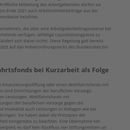
chriftliche Mitteilung des Arbeitgebenden dürfen sie
 bis Ende 2021 auch Arbeitnehmerbeiträge aus der
ionskasse bezahlen.
ernehmen, die über eine Arbeitgeberbeitragsreserve bei
tsfonds verfügen, allfällige Liquiditätsengpässe zu
ndert sich dabei nichts. Diese Regelung galt bereits
tützt auf das Notverordnungsrecht des Bundesrates bis
hrtsfonds bei Kurzarbeit als Folge
 Finanzierungsstiftung oder einen Wohlfahrtsfonds mit
en sind Einrichtungen der beruflichen Vorsorge,
en Leistungen. Wohlfahrtsfonds mit
ungen der beruflichen ­Vorsorge gegen die
nd Invalidität auch Leistungen in Notlagen wie bei
erbringen. Sie haben dabei die Prinzipien der
eit sinngemäss zu beachten. Eine Übernahme von
verpönt; es darf kein Rückfluss von Stiftungsmitteln an