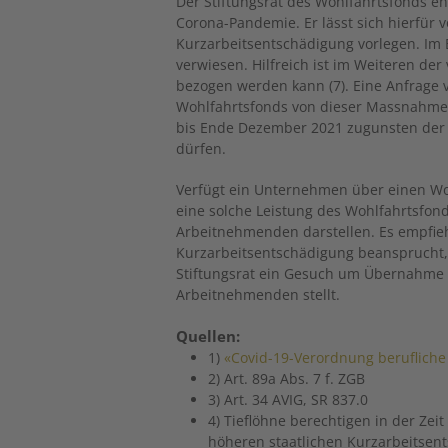
Der Stiftungsrat des Wohlfahrtsfonds en
Corona-Pandemie. Er lässt sich ­hierfü
Kurzarbeitsentschädigung vorlegen. Im 
verwiesen. Hilfreich ist im Weiteren der
bezogen werden kann (7). Eine Anfrage 
Wohlfahrtsfonds von dieser Massnahme 
bis Ende Dezember 2021 zugunsten de
dürfen.
Verfügt ein Unternehmen über einen Wo
eine solche Leistung des Wohlfahrtsfond
Arbeitnehmenden darstellen. Es empfieh
Kurzarbeitsentschädigung beansprucht,
Stiftungsrat ein Gesuch um Übernahme d
Arbeitnehmenden stellt.
Quellen:
1)
«Covid-19-Verordnung berufliche
2) Art. 89a Abs. 7 f. ZGB
3) Art. 34 AVIG, SR 837.0
4) Tieflöhne berechtigen in der Zei
höheren staatlichen Kurzarbeitsent