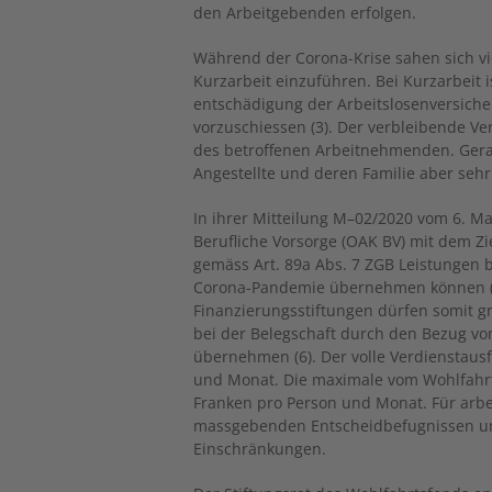
den Arbeitgebenden erfolgen.
Während der Corona-Krise sahen sich v
Kurzarbeit einzuführen. Bei Kurzarbeit i
entschädigung der Arbeitslosenversiche
vorzuschiessen (3). Der verbleibende Ve
des betroffenen Arbeitnehmenden. Gerad
Angestellte und deren Familie aber sehr
In ihrer Mitteilung M–02/2020 vom 6. M
Berufliche Vorsorge (OAK BV) mit dem Z
gemäss Art. 89a Abs. 7 ZGB Leistungen 
Corona-Pandemie übernehmen können (5
Finanzierungsstiftungen dürfen somit gr
bei der Belegschaft durch den Bezug von
übernehmen (6). Der volle Verdienstausf
und Monat. Die maximale vom Wohlfahrt
Franken pro Person und Monat. Für arbe
massgebenden Entscheidbefugnissen und
Einschränkungen.