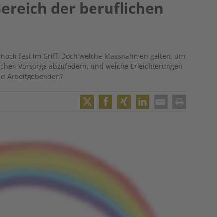
reich der beruflichen
 noch fest im Griff. Doch welche Massnahmen gelten, um
flichen Vorsorge abzufedern, und welche Erleichterungen
nd Arbeitgebenden?
Twitter
Facebook
XING
LinkedIn
Email
Print