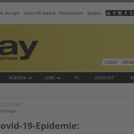
AL europe
Swiss HR Award
Mediadaten
Epaper
Header
menu
LOGIN
MEMB
AGENDA
JOBS
TV
PODCAST
B
SELLSCHAFT
Vorsorge
ovid-19-Epidemie: