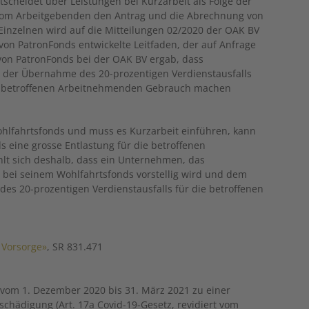
tscheidet über Leistungen bei Kurzarbeit als Folge der
r vom Arbeitgebenden den Antrag und die Abrechnung von
Einzelnen wird auf die ­Mitteilungen 02/2020 der OAK BV
 von PatronFonds entwickelte Leitfaden, der auf Anfrage
von PatronFonds bei der OAK BV ergab, dass
der Übernahme des 20-prozentigen Verdienstausfalls
r betroffenen Arbeitnehmenden Gebrauch machen
hlfahrtsfonds und muss es Kurzarbeit einführen, kann
s eine grosse Entlastung für die betroffenen
lt sich deshalb, dass ein Unternehmen, das
 bei seinem Wohlfahrtsfonds vorstellig wird und dem
es 20-prozentigen Verdienstausfalls für die betroffenen
 Vorsorge»
, SR 831.471
t vom 1. Dezember 2020 bis 31. März 2021 zu einer
schädigung (Art. 17a Covid-19-Gesetz, revidiert vom