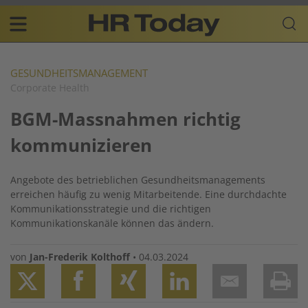
Skip
Business-
to
Plattform
content
für
Main
Human
navigation
Resources
GESUNDHEITSMANAGEMENT
Corporate Health
DE
BGM-Massnahmen richtig
kommunizieren
Angebote des betrieblichen Gesundheitsmanagements
erreichen häufig zu wenig Mitarbeitende. Eine durchdachte
Kommunikationsstrategie und die richtigen
Kommunikationskanäle können das ändern.
von
Jan-Frederik Kolthoff
•
04.03.2024