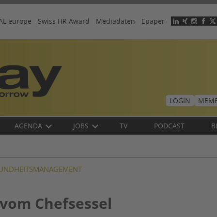
AL europe
Swiss HR Award
Mediadaten
Epaper
Header
menu
LOGIN
MEMB
AGENDA
JOBS
TV
PODCAST
B
UNDHEITSMANAGEMENT
 vom Chefsessel