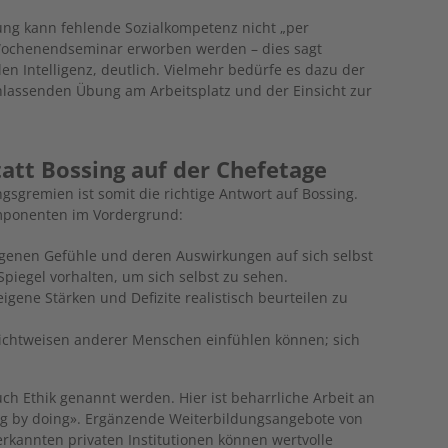
ung kann fehlende Sozialkompetenz nicht „per
Wochenendseminar erworben werden – dies sagt
n Intelligenz, deutlich. Vielmehr bedürfe es dazu der
chlassenden Übung am Arbeitsplatz und der Einsicht zur
tatt Bossing auf der Chefetage
gsgremien ist somit die richtige Antwort auf Bossing.
ponenten im Vordergrund:
 eigenen Gefühle und deren Auswirkungen auf sich selbst
piegel vorhalten, um sich selbst zu sehen.
eigene Stärken und Defizite realistisch beurteilen zu
Sichtweisen anderer Menschen einfühlen können; sich
ch Ethik genannt werden. Hier ist beharrliche Arbeit an
ning by doing». Ergänzende Weiterbildungsangebote von
rkannten privaten Institutionen können wertvolle