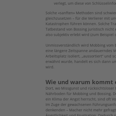
verlegt, um diese von Schlüsselinf
Solche «sanften» Methoden sind schwie
gleichzusetzen – für die Verlierer mit u
Katastrophen führen können. Solche Tr
Tatbestand von Bossing juristisch nicht e
also subjektiv erlebt wird (zum Beispie
Unmissverständlich wird Mobbing vom Bu
eine längere Zeitspanne andauerndes Ve
Arbeitsplatz isoliert, „aussortiert“ und 
erwähnt wurde, handelt es sich dann u
wird.
Wie und warum kommt e
Dort, wo Missgunst und rücksichtsloser
Nährboden für Mobbing und Bossing. Dor
ein Klima der Angst herrscht, sind oft 
Im Zuge der gewachsenen Führungsanford
denkenden – Macher nicht mehr gefragt
Ängstlichkeit und Frustration. Dadurch 