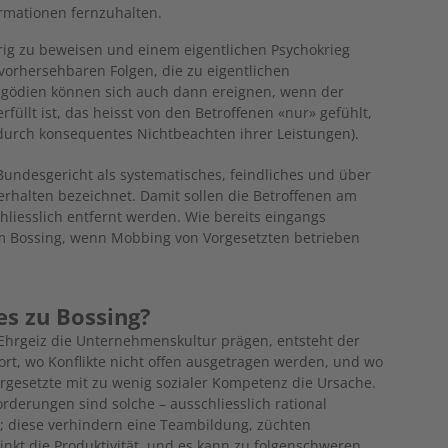
ormationen fernzuhalten.
rig zu beweisen und einem eigentlichen Psychokrieg
nvorhersehbaren Folgen, die zu eigentlichen
agödien können sich auch dann ereignen, wenn der
rfüllt ist, das heisst von den Betroffenen «nur» gefühlt,
l durch konsequentes Nichtbeachten ihrer Leistungen).
ndesgericht als systematisches, feindliches und über
rhalten bezeichnet. Damit sollen die Betroffenen am
schliesslich entfernt werden. Wie bereits eingangs
m Bossing, wenn Mobbing von Vorgesetzten betrieben
s zu Bossing?
 Ehrgeiz die Unternehmenskultur prägen, entsteht der
t, wo Konflikte nicht offen ausgetragen werden, und wo
Vorgesetzte mit zu wenig sozialer Kompetenz die Ursache.
erungen sind solche – ausschliesslich rational
; diese verhindern eine Teambildung, züchten
sinkt die Produktivität, und es kann zu folgenschweren