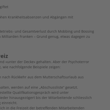
giftet
ohen Krankheitsabsenzen und Abgängen mit
 Betriebs- und Gesamtverlust durch Mobbing und Bossing
n Milliarden Franken – Grund genug, etwas dagegen zu
weiz
nd «unter der Decke» gehalten. Aber der Psychoterror
kt, wie nachfolgende Beispiele zeigen:
en nach Rückkehr aus dem Mutterschaftsurlaub aus
halten, werden auf eine „Abschussliste“ gesetzt.
stellte Qualifikationsgespräch wird unter
der hinausgezögert bis der Mitarbeitende schliesslich
 einreicht.
ich in die Freizeit der betreffenden Mitarbeitenden