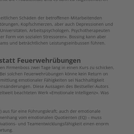
eitlichen Schäden der betroffenen Mitarbeitenden
fstörungen, Kopfschmerzen, aber auch Depressionen und
Universitäten, Arbeitspsychologen, Psychotherapeuten
mer Form von sozialen Stressoren». Bossing kann aber
ams und beträchtlichen Leistungseinbussen führen.
 statt Feuerwehrübungen
en Firmenboss zwei Tage lang in einen Kurs zu schicken,
 Bei solchen Feuerwehrübungen könne kein Return on
mittlung emotionaler Fähigkeiten sei Nachhaltigkeit
ensänderungen. Diese Aussagen des Bestseller-Autors
tweit beachteten Werk «Emotionale Intelligenz». Was
r) aus für eine Führungskraft; auch der emotionale
mmenhang vom emotionalen Quotienten (EQ) – muss
tivations- und Teamentwicklungsfähigkeit einen enorm
ortung.