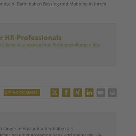
ermitteln. Dann haben Bossing und Mobbing in Ihrem
r HR-Professionals
ecklisten zu ausgesuchten Problemstellungen des
HR COSMOS
Twitter
Facebook
XING
LinkedIn
Email
Print
h längeren Auslandaufenthalten als
icher bei einer grösseren Bank und später als HR-