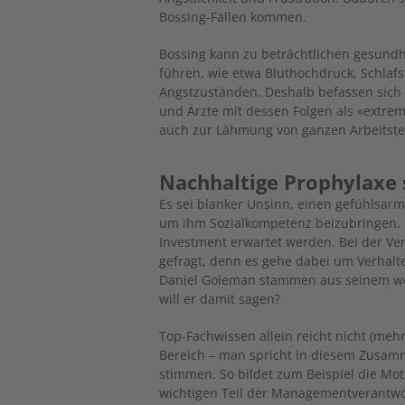
Bossing-Fällen kommen.
Bossing kann zu beträchtlichen gesundh
führen, wie etwa Bluthochdruck, Schla
Angstzuständen. Deshalb befassen sich 
und Ärzte mit dessen Folgen als «extre
auch zur Lähmung von ganzen Arbeitste
Nachhaltige Prophylaxe
Es sei blanker Unsinn, einen gefühlsarm
um ihm Sozialkompetenz beizubringen.
Investment erwartet werden. Bei der Ver
gefragt, denn es gehe dabei um Verhalt
Daniel Goleman stammen aus seinem wel
will er damit sagen?
Top-Fachwissen allein reicht nicht (meh
Bereich – man spricht in diesem Zusa
stimmen. So bildet zum Beispiel die Mo
wichtigen Teil der Managementverantw