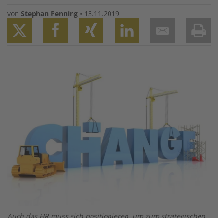
von
Stephan Penning
•
13.11.2019
Twitter
Facebook
XING
LinkedIn
Email
Prin
Image
Auch das HR muss sich positionieren, um zum strategischen