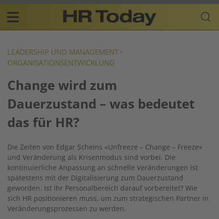
Skip
Business-
to
Plattform
content
für
Main
Human
navigation
Resources
LEADERSHIP UND MANAGEMENT
•
ORGANISATIONSENTWICKLUNG
DE
Change wird zum
Dauerzustand – was bedeutet
das für HR?
Die Zeiten von Edgar Scheins «Unfreeze – Change – Freeze»
und Veränderung als Krisenmodus sind vorbei. Die
kontinuierliche Anpassung an schnelle Veränderungen ist
spätestens mit der Digitalisierung zum Dauerzustand
geworden. Ist Ihr Personalbereich darauf vorbereitet? Wie
sich HR positionieren muss, um zum strategischen Partner in
Veränderungsprozessen zu werden.