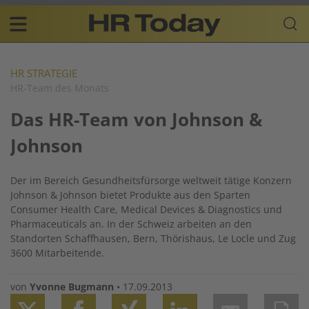
Skip
Business-
to
Plattform
content
für
Main
Human
navigation
Resources
HR STRATEGIE
HR-Team des Monats
DE
Das HR-Team von Johnson &
Johnson
Der im Bereich Gesundheitsfürsorge weltweit tätige Konzern
Johnson & Johnson bietet Produkte aus den Sparten
Consumer Health Care, Medical Devices & Diagnostics und
Pharmaceuticals an. In der Schweiz arbeiten an den
Standorten Schaffhausen, Bern, Thörishaus, Le Locle und Zug
3600 Mitarbeitende.
von
Yvonne Bugmann
•
17.09.2013