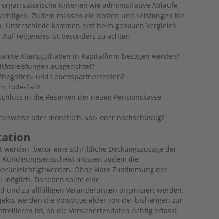
rganisatorische Kriterien wie administrative Abläufe,
sichtigen. Zudem müssen die Kosten und Leistungen für
n. Unterschiede kommen erst beim genauen Vergleich
Auf Folgendes ist besonders zu achten:
samte Altersguthaben in Kapitalform bezogen werden?
tätsleistungen ausgerichtet?
 Ehegatten- und Lebenspartnerrenten?
im Todesfall?
chluss in die Reserven der neuen Pensionskasse
rtalsweise oder monatlich, vor- oder nachschüssig?
kation
gt werden, bevor eine schriftliche Deckungszusage der
em Kündigungsentscheid müssen zudem die
berücksichtigt werden. Ohne klare Zustimmung der
l möglich. Daneben sollte eine
d und zu allfälligen Veränderungen organisiert werden.
ekts werden die Vorsorgegelder von der bisherigen zur
ollieren ist, ob die Versichertendaten richtig erfasst