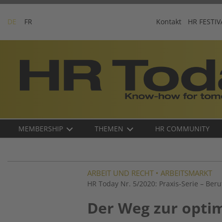
Skip
to
DE
FR
Kontakt
HR FESTIV
content
Business-
Plattform
für
Human
Resources
Main
MEMBERSHIP
THEMEN
HR COMMUNITY
navigation
DE
ARBEIT UND RECHT
•
ARBEITSMARKT
HR Today Nr. 5/2020: Praxis-Serie – Beru
Der Weg zur opti