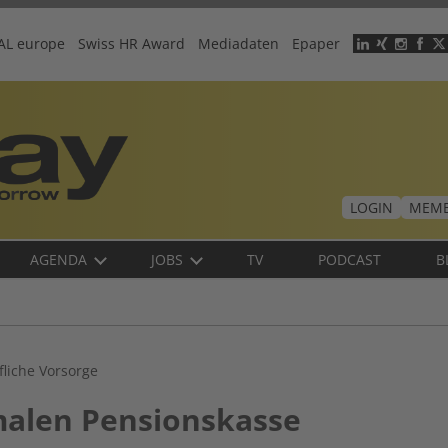
AL europe
Swiss HR Award
Mediadaten
Epaper
Header
menu
LOGIN
MEMB
AGENDA
JOBS
TV
PODCAST
B
fliche Vorsorge
malen Pensionskasse