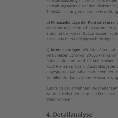
Pensionskassen gleich hoch sein. Bedeu
Verwaltungskosten. Mit den Risikobeiträ
Todesfallleistungen, mit den Verwaltung
b) Finanzielle Lage der Pensionskasse:
D
versicherungstechnischen Parameter wie
Stabilität der Kasse. Gut zu wissen ist: 
Kasse aus dem Gleichgewicht bringen.
c) Altersleistungen:
Wird das Altersguth
versicherten Lohn von 80 000 Franken m
Alterskapital um rund 120 000 Franken z
7200 Franken pro Jahr. Ausschlaggebend
angesparten Kapital auch der von der 
vor allem für kurz vor der Pensionierun
Aufgrund der erwähnten Parameter kann
werden. Nebst der aktuellen Pensionskas
Wahl kommen.
4. Detailanalyse