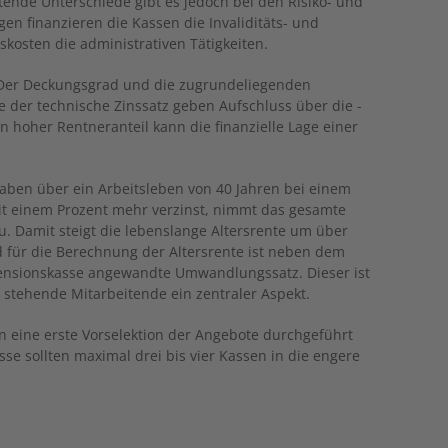
tende Unterschiede gibt es jedoch bei den Risiko- und
gen finanzieren die Kassen die Invaliditäts- und
skosten die administrativen Tätigkeiten.
er Deckungsgrad und die zugrundeliegenden
 der technische Zinssatz geben Aufschluss über die ­
Ein hoher Rentneranteil kann die finanzielle Lage einer
aben über ein Arbeitsleben von 40 Jahren bei einem
it einem Prozent mehr verzinst, nimmt das gesamte
u. Damit steigt die lebenslange Altersrente um über
 für die Berechnung der Altersrente ist neben dem
Pensionskasse angewandte Umwandlungssatz. Dieser ist
g stehende Mitarbeitende ein zentraler Aspekt.
 eine erste Vorselektion der Angebote durchgeführt
se sollten maximal drei bis vier Kassen in die engere