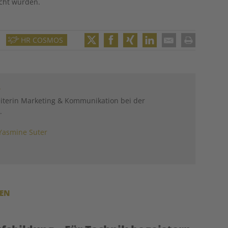
ucht wurden.
HR COSMOS
Twitter
Facebook
XING
LinkedIn
Email
Print
r
eiterin Marketing & Kommunikation bei der
.
Yasmine Suter
REN