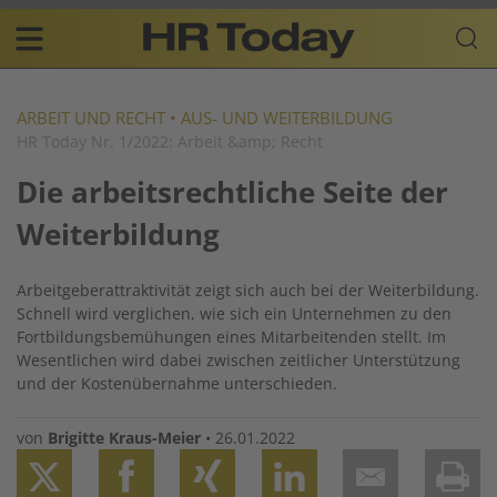
Skip
Business-
to
Plattform
content
für
Main
Human
navigation
Resources
ARBEIT UND RECHT
•
AUS- UND WEITERBILDUNG
HR Today Nr. 1/2022: Arbeit &amp; Recht
DE
Die arbeitsrechtliche Seite der
Weiterbildung
Arbeitgeberattraktivität zeigt sich auch bei der Weiterbildung.
Schnell wird verglichen, wie sich ein Unternehmen zu den
Fortbildungsbemühungen eines Mitarbeitenden stellt. Im
Wesentlichen wird dabei zwischen zeitlicher Unterstützung
und der Kostenübernahme unterschieden.
von
Brigitte Kraus-Meier
•
26.01.2022