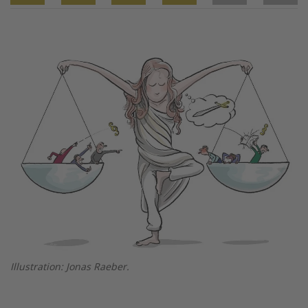
Twitter
Facebook
XING
LinkedIn
Email
Prin
Image
Illustration: Jonas Raeber.