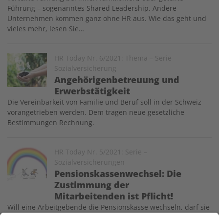
Führung – sogenanntes Shared Leadership. Andere
Unternehmen kommen ganz ohne HR aus. Wie das geht und
vieles mehr, lesen Sie…
Image
HR Today Nr. 6/2021: Thema – Serie
Sozialversicherung
Angehörigenbetreuung und
Erwerbstätigkeit
Die Vereinbarkeit von Familie und Beruf soll in der Schweiz
vorangetrieben werden. Dem tragen neue gesetzliche
Bestimmungen Rechnung.
Image
HR Today Nr. 5/2021: Serie –
Sozialversicherungen
Pensionskassenwechsel: Die
Zustimmung der
Mitarbeitenden ist Pflicht!
Will eine Arbeitgebende die Pensionskasse wechseln, darf sie
das rechtlich nur «im Einverständnis mit dem Personal oder