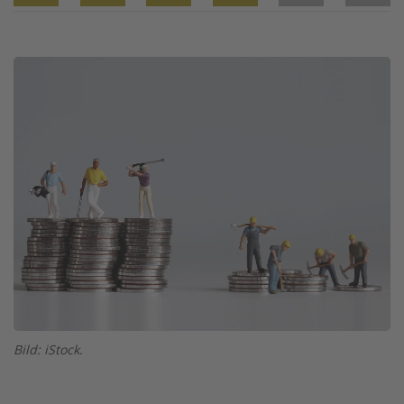
Twitter
Facebook
XING
LinkedIn
Email
Prin
Image
Bild: iStock.