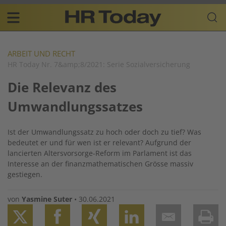
Skip
Business-
to
Plattform
content
für
Main
Human
navigation
Resources
ARBEIT UND RECHT
HR Today Nr. 7&amp;8/2021: Serie Sozialversicherung
DE
Die Relevanz des
Umwandlungssatzes
Ist der Umwandlungssatz zu hoch oder doch zu tief? Was
bedeutet er und für wen ist er relevant? Aufgrund der
lancierten Altersvorsorge-Reform im Parlament ist das
Interesse an der finanzmathematischen Grösse massiv
gestiegen.
von
Yasmine Suter
•
30.06.2021