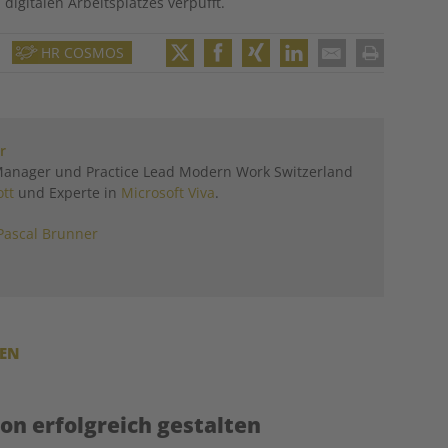
digitalen Arbeitsplatzes verpufft.
HR COSMOS
Twitter
Facebook
XING
LinkedIn
Email
Print
r
Manager und Practice Lead Modern Work Switzerland
tt
und Experte in
Microsoft Viva
.
Pascal Brunner
REN
ion erfolgreich gestalten