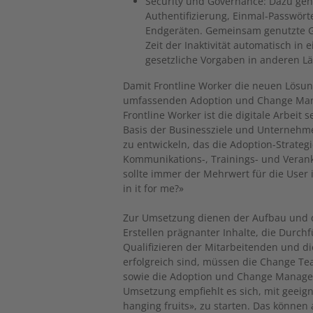
Security und Governance: Dazu gehö
Authentifizierung, Einmal-Passwört
Endgeräten. Gemeinsam genutzte G
Zeit der Inaktivität automatisch i
gesetzliche Vorgaben in anderen L
Damit Frontline Worker die neuen Lösung
umfassenden Adoption und Change Mana
Frontline Worker ist die digitale Arbeit s
Basis der Businessziele und Unternehm
zu entwickeln, das die Adoption-Strate
Kommunikations-, Trainings- und Verank
sollte immer der Mehrwert für die User
in it for me?»
Zur Umsetzung dienen der Aufbau und d
Erstellen prägnanter Inhalte, die Dur
Qualifizieren der Mitarbeitenden und d
erfolgreich sind, müssen die Change Te
sowie die Adoption und Change Manage
Umsetzung empfiehlt es sich, mit geeig
hanging fruits», zu starten. Das könne