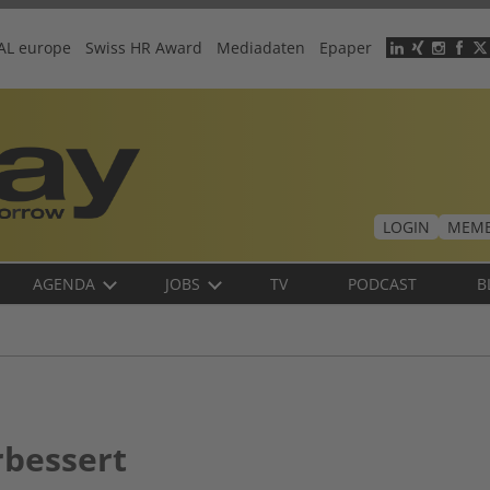
AL europe
Swiss HR Award
Mediadaten
Epaper
Header
menu
LOGIN
MEMB
AGENDA
JOBS
TV
PODCAST
B
rbessert