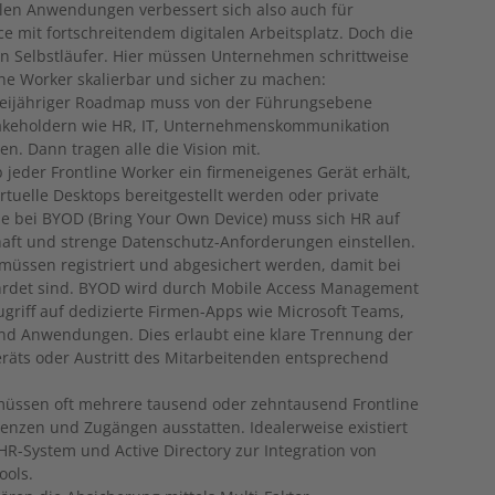
alen Anwendungen verbessert sich also auch für
e mit fortschreitendem digitalen Arbeitsplatz. Doch die
ein Selbstläufer. Hier müssen Unternehmen schrittweise
ine Worker skalierbar und sicher zu machen:
s dreijähriger Roadmap muss von der Führungsebene
takeholdern wie HR, IT, Unternehmenskommunikation
n. Dann tragen alle die Vision mit.
ob jeder Frontline Worker ein firmeneigenes Gerät erhält,
tuelle Desktops bereitgestellt werden oder private
 bei BYOD (Bring Your Own Device) muss sich HR auf
aft und strenge Datenschutz-Anforderungen einstellen.
üssen registriert und abgesichert werden, damit bei
ährdet sind. BYOD wird durch Mobile Access Management
 Zugriff auf dedizierte Firmen-Apps wie Microsoft Teams,
 und Anwendungen. Dies erlaubt eine klare Trennung der
räts oder Austritt des Mitarbeitenden entsprechend
müssen oft mehrere tausend oder zehntausend Frontline
zenzen und Zugängen ausstatten. Idealerweise existiert
 HR-System und Active Directory zur Integration von
ools.