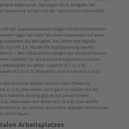
Employee Experience. Das ergab die 6. Ausgabe der
von Campana & Schott und der Technischen Universität
 mit der Zusammenarbeit steigen mit fortschreitender
 Workern sogar um mehr als einen Skalenwert auf einer
ng» bewerten die Befragten, bei denen der digitale
lt, nur mit 3,9. Wurde die Digitalisierung bereits
Wert 5,1. Bei Collaboration steigen die entsprechenden
deren Faktoren für die Employee Experience ist eine
Arbeitsplatz zu sehen: Loyalität (5,1 zu 5,9),
auen (4,5 zu 4,7), Motivation und Vision (4,5 zu 5,0).
 die Frontline Worker ähnlich hohe Effekte für
4,8 zu 5,7), aber einen nicht ganz so starken für die
lich höheren Anstieg gibt es bei persönlichem
4,6), Motivation und Vision (4,0 zu 4,8). Dies dürfte
Bereiche in der Schweiz auch ohne digitalen Arbeitsplatz
 im DACH-Raum.
italen Arbeitsplatzes