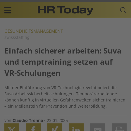
Skip
Business-
to
Plattform
content
für
Main
Human
navigation
Resources
GESUNDHEITSMANAGEMENT
swissstaffing
DE
Einfach sicherer arbeiten: Suva
und temptraining setzen auf
VR-Schulungen
Mit der Einführung von VR-Technologie revolutioniert die
Suva Arbeitssicherheitsschulungen. Temporärarbeitende
können künftig in virtuellen Gefahrenwelten sicher trainieren
– ein Meilenstein für Prävention und Weiterbildung.
von
Claudio Trenna
•
23.01.2025