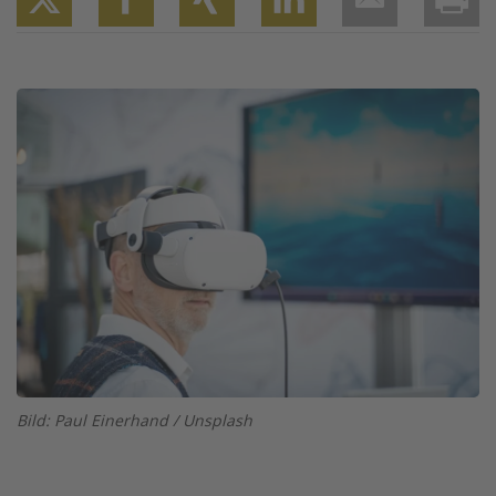
Twitter
Facebook
XING
LinkedIn
Email
Prin
Image
Bild: Paul Einerhand / Unsplash