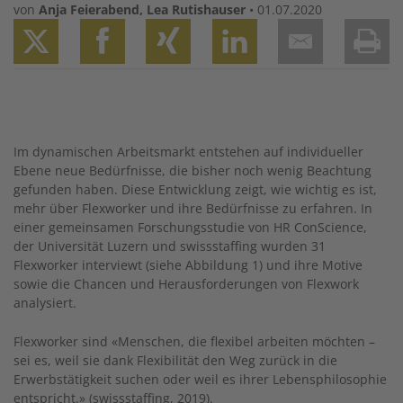
von
Anja Feierabend
,
Lea Rutishauser
•
01.07.2020
Twitter
Facebook
XING
LinkedIn
Email
Prin
Im dynamischen Arbeitsmarkt entstehen auf ­individueller
Ebene neue Bedürfnisse, die bisher noch wenig Beachtung
gefunden haben. Diese Entwicklung zeigt, wie wichtig es ist,
mehr über Flexworker und ihre Bedürfnisse zu erfahren. In
einer gemeinsamen Forschungsstudie von HR ConScience,
der Universität Luzern und swissstaffing wurden 31
Flexworker interviewt (siehe Abbildung 1) und ihre Motive
sowie die Chancen und Herausforderungen von Flexwork
analysiert.
Flexworker sind «Menschen, die flexibel arbeiten möchten –
sei es, weil sie dank Flexibilität den Weg zurück in die
Erwerbstätigkeit suchen oder weil es ihrer Lebensphilosophie
entspricht.» (swissstaffing, 2019).