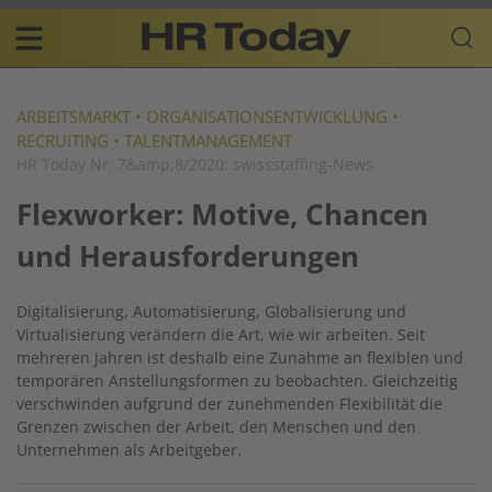
Skip
Business-
to
Plattform
content
für
Main
Human
navigation
Resources
ARBEITSMARKT
•
ORGANISATIONSENTWICKLUNG
•
RECRUITING
•
TALENTMANAGEMENT
DE
HR Today Nr. 7&amp;8/2020: swissstaffing-News
Flexworker: Motive, Chancen
und Herausforderungen
Digitalisierung, Automatisierung, Globalisierung und
Virtualisierung verändern die Art, wie wir arbeiten. Seit
mehreren Jahren ist deshalb eine Zunahme an flexiblen und
temporären Anstellungsformen zu beobachten. Gleichzeitig
verschwinden aufgrund der zunehmenden Flexibilität die
Grenzen zwischen der Arbeit, den Menschen und den
Unternehmen als Arbeitgeber.