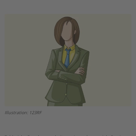
Twitter
Facebook
XING
LinkedIn
Email
Prin
Image
Illustration: 123RF