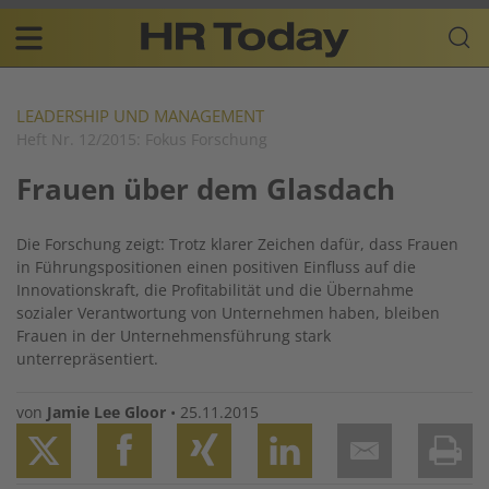
Skip
Business-
to
Plattform
content
für
Main
Human
navigation
Resources
LEADERSHIP UND MANAGEMENT
Heft Nr. 12/2015: Fokus Forschung
DE
Frauen über dem Glasdach
Die Forschung zeigt: Trotz klarer Zeichen dafür, dass Frauen
in Führungspositionen einen positiven Einfluss auf die
Innovationskraft, die Profitabilität und die Übernahme
sozialer Verantwortung von Unternehmen haben, bleiben
Frauen in der Unternehmensführung stark
unterrepräsentiert.
von
Jamie Lee Gloor
•
25.11.2015