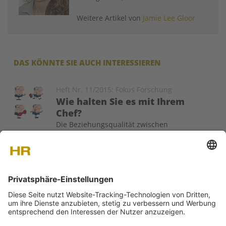
Weitere Artikel von
Jamie Lee Gloor
DAS KÖNNTE SIE AUCH INTERESSIEREN
Image
Heft Nr. 11/2015: Fokus Forschung
Wie halten Sie es mit Ihrem
Chef?
Die Beziehungsqualität zwischen
Führungsperson und Mitarbeitenden zählt zu den
prominentesten Themen in der Führungsforschung. Wie wirkt
sich nun diese unterschiedliche Beziehungsqualität auf die
Zusammenarbeit zwischen den Gruppenmitgliedern aus?