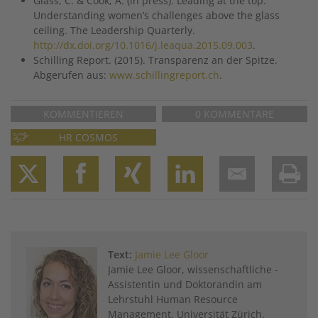
Glass, C. & Cook, A. (in press). Leading at the top:
Understanding women’s challenges above the glass
ceiling. The Leadership Quarterly.
http://dx.doi.org/10.1016/j.leaqua.2015.09.003
.
Schilling Report. (2015). Transparenz an der Spitze.
Abgerufen aus:
www.schillingreport.ch
.
KOMMENTIEREN
0 KOMMENTARE
HR COSMOS
Twitter
Facebook
XING
LinkedIn
Email
Prin
Text:
Jamie Lee Gloor
Jamie Lee Gloor, ­wissenschaftliche ­
Assistentin und Doktorandin am
Lehrstuhl Human Re­source
Management, ­Universität Zürich.