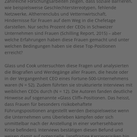
Zahlreiche Forschungsarbeiten zeigen, dass soziale Barrieren,
wie beispielsweise Geschlechterstereotypen, fehlende
Netzwerke, Altherrenclubs und Vetternwirtschaft,
Hindernisse für Frauen auf dem Weg in die Chefetage
darstellen. Nur sechs Prozent der CEOs in Schweizer
Unternehmen sind Frauen (Schilling Report, 2015) – aber
welche Erfahrungen haben diese Frauen gemacht und unter
welchen Bedingungen haben sie diese Top-Positionen
erreicht?
Glass und Cook untersuchten diese Fragen und analysierten
die Biografien und Werdegänge aller Frauen, die heute oder
in der Vergangenheit CEO eines Fortune-500-Unternehmens
waren (N = 52). Zudem führten sie strukturierte Interviews mit
weiblichen CEOs durch (N = 12). Die Autoren fanden deutliche
Hinweise auf sogenannte «Glass Cliff»-Positionen. Das heisst,
dass Frauen für besonders risikobehaftete
Führungspositionen angestellt werden (beispielsweise wenn
die Unternehmen ums Überleben kämpfen oder sich
unmittelbar nach der Anstellung in einer vorhersehbaren
Krise befinden). Interviews bestätigen diesen Befund und
weisen damit auf potenzielle, langfristige Karriererisiken hin,