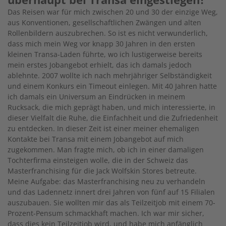
Das Reisen war für mich zwischen 20 und 30 der einzige Weg,
aus Konventionen, gesellschaftlichen Zwängen und alten
Rollenbildern auszubrechen. So ist es nicht verwunderlich,
dass mich mein Weg vor knapp 30 Jahren in den ersten
kleinen Transa-Laden führte, wo ich lustigerweise bereits
mein erstes Jobangebot erhielt, das ich damals jedoch
ablehnte. 2007 wollte ich nach mehrjähriger Selbständigkeit
und einem Konkurs ein Timeout einlegen. Mit 40 Jahren hatte
ich damals ein Universum an Eindrücken in meinem
Rucksack, die mich geprägt haben, und mich interessierte, in
dieser Vielfalt die Ruhe, die Einfachheit und die Zufriedenheit
zu entdecken. In dieser Zeit ist einer meiner ehemaligen
Kontakte bei Transa mit einem Jobangebot auf mich
zugekommen. Man fragte mich, ob ich in einer damaligen
Tochterfirma einsteigen wolle, die in der Schweiz das
Masterfranchising für die Jack Wolfskin Stores betreute.
Meine Aufgabe: das Masterfranchising neu zu verhandeln
und das Ladennetz innert drei Jahren von fünf auf 15 Filialen
auszubauen. Sie wollten mir das als Teilzeitjob mit einem 70-
Prozent-Pensum schmackhaft machen. Ich war mir sicher,
dass dies kein Teilzeitjob wird, und habe mich anfänglich