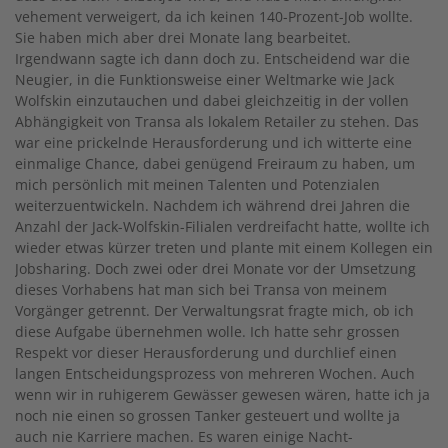
vehement verweigert, da ich keinen 140-Prozent-Job wollte.
Sie haben mich aber drei Monate lang bearbeitet.
Irgendwann sagte ich dann doch zu. Entscheidend war die
Neugier, in die Funktionsweise einer Weltmarke wie Jack
Wolfskin einzutauchen und dabei gleichzeitig in der vollen
Abhängigkeit von Transa als lokalem Retailer zu stehen. Das
war eine prickelnde Herausforderung und ich witterte eine
einmalige Chance, dabei genügend Freiraum zu haben, um
mich persönlich mit meinen Talenten und Potenzialen
weiterzuentwickeln. Nachdem ich während drei Jahren die
Anzahl der Jack-Wolfskin-Filialen verdreifacht hatte, wollte ich
wieder etwas kürzer treten und plante mit einem Kollegen ein
Jobsharing. Doch zwei oder drei Monate vor der Umsetzung
dieses Vorhabens hat man sich bei Transa von meinem
Vorgänger getrennt. Der Verwaltungsrat fragte mich, ob ich
diese Aufgabe übernehmen wolle. Ich hatte sehr grossen
Respekt vor dieser Herausforderung und durchlief einen
langen Entscheidungsprozess von mehreren Wochen. Auch
wenn wir in ruhigerem Gewässer gewesen wären, hatte ich ja
noch nie einen so grossen Tanker gesteuert und wollte ja
auch nie Karriere machen. Es waren einige Nacht-