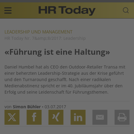
Skip
Business-
to
Plattform
content
für
Main
Human
navigation
Resources
LEADERSHIP UND MANAGEMENT
HR Today Nr. 7&amp;8/2017: Leadership
DE
«Führung ist eine Haltung»
Daniel Humbel hat als CEO den Outdoor-Retailer Transa mit
einer beherzten Leadership-Strategie aus der Krise geführt
und den Turnaround geschafft. Nach einer radikalen
Medienabstinenz spricht er im 40. Jubiläumsjahr über den
Erfolg und seine Leidenschaft für Führungsthemen.
von
Simon Bühler
•
03.07.2017
Twitter
Facebook
XING
LinkedIn
Email
Prin