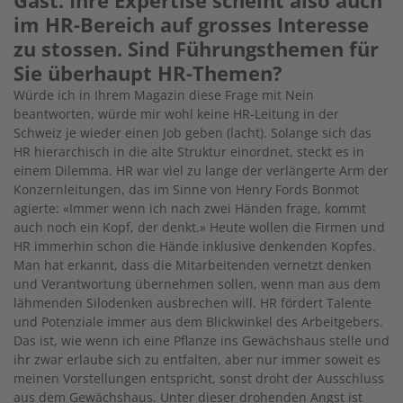
Gast. Ihre Expertise scheint also auch
im HR-Bereich auf grosses Interesse
zu stossen. Sind Führungsthemen für
Sie überhaupt HR-Themen?
Würde ich in Ihrem Magazin diese Frage mit Nein
beantworten, würde mir wohl keine HR-Leitung in der
Schweiz je wieder einen Job geben (lacht). Solange sich das
HR hierarchisch in die alte Struktur einordnet, steckt es in
einem Dilemma. HR war viel zu lange der verlängerte Arm der
Konzernleitungen, das im Sinne von Henry Fords Bonmot
agierte: «Immer wenn ich nach zwei Händen frage, kommt
auch noch ein Kopf, der denkt.» Heute wollen die Firmen und
HR immerhin schon die Hände inklusive denkenden Kopfes.
Man hat erkannt, dass die Mitarbeitenden vernetzt denken
und Verantwortung übernehmen sollen, wenn man aus dem
lähmenden Silodenken ausbrechen will. HR fördert Talente
und Potenziale immer aus dem Blickwinkel des Arbeitgebers.
Das ist, wie wenn ich eine Pflanze ins Gewächshaus stelle und
ihr zwar erlaube sich zu entfalten, aber nur immer soweit es
meinen Vorstellungen entspricht, sonst droht der Ausschluss
aus dem Gewächshaus. Unter dieser drohenden Angst ist