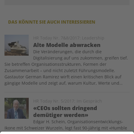
DAS KÖNNTE SIE AUCH INTERESSIEREN
Image
HR Today Nr. 7&8/2017: Leadership
Alte Modelle abwracken
Die Veränderungen, die durch die
Digitalisierung auf uns zukommen, greifen tief.
Sie betreffen Organisationsstrukturen, Formen der
Zusammenarbeit – und nicht zuletzt Führungsmodelle.
Gastautor German Ramirez wirft einen kritischen Blick auf
gängige Modelle und zeigt auf, warum Kultur, Werte und…
Image
HR Today Nr. 5/2017: Im Gespräch
«CEOs sollten dringend
demütiger werden»
Edgar H. Schein, Organisationsentwicklungs-
Ikone mit Schweizer Wurzeln, legt fast 90-jährig mit «Humble