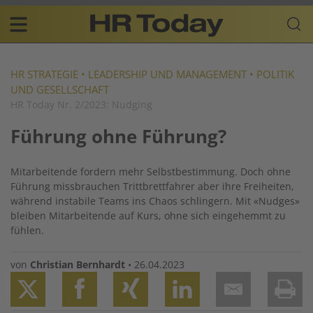
Skip
Business-
to
Plattform
content
für
Main
Human
navigation
Resources
HR STRATEGIE
•
LEADERSHIP UND MANAGEMENT
•
POLITIK
UND GESELLSCHAFT
DE
HR Today Nr. 2/2023: Nudging
Führung ohne Führung?
Mitarbeitende fordern mehr Selbstbestimmung. Doch ohne
Führung missbrauchen Trittbrettfahrer aber ihre Freiheiten,
während instabile Teams ins Chaos schlingern. Mit «Nudges»
bleiben Mitarbeitende auf Kurs, ohne sich eingehemmt zu
fühlen.
von
Christian Bernhardt
•
26.04.2023