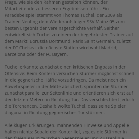
Frage, wie sie den Rahmen gestalten können, der
Mitarbeitende zu besseren Ergebnissen führt. Ein
Paradebeispiel stammt von Thomas Tuchel, der 2009 als
Trainer-Neuling dem Wiederaufsteiger SSV Mainz 05 zum
besten Ergebnis der Vereinsgeschichte verhalf. Seither
entwickelt sich Tuchel zu einem der begehrtesten Trainer auf
dem Markt: Borussia Dortmund, Paris Saint Germain, zuletzt
der FC Chelsea, die nächste Station wird wohl Madrid,
Barcelona oder der FC Bayern.
Tuchel erkannte zunächst einen kritischen Engpass in der
Offensive: Beim Kontern versuchen Stürmer möglichst schnell
in die gegnerische Hälfte vorzudringen. Da meist noch ein
Abwehrspieler in der Mitte absichert, sprinten die Stürmer
zunächst parallel zur Seitenlinie und orientieren sich erst auf
den letzten Metern in Richtung Tor. Das verschlechtert jedoch
die Torchancen. Deshalb wollte Tuchel, dass seine Spieler
diagonal in Richtung gegnerisches Tor stürmen.
Alle klugen Erklärungen, mahnenden Hinweise und Appelle
halfen nichts: Sobald der Konter lief, zog es die Stürmer in
den freien Raum zwischen Gegenspieler und Aussenlinie.