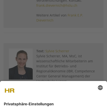
Veröffentlichungen. Kontakt:
frank.dievernich@hslu.ch
Weitere Artikel von
Frank E.P.
Dievernich
Text:
Sylvie Scherrer
Sylvie Scherrer, MA, MsC, ist
wissenschaftliche Mitarbeiterin am
Institut für Betriebs- und
Regionalökonomie (IBR, Competence
Center General Management) der
Hochschule Luzern.
Weitere Artikel von
Sylvie Scherrer