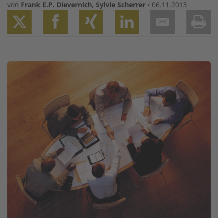
von
Frank E.P. Dievernich
,
Sylvie Scherrer
•
06.11.2013
Twitter
Facebook
XING
LinkedIn
Email
Prin
Image