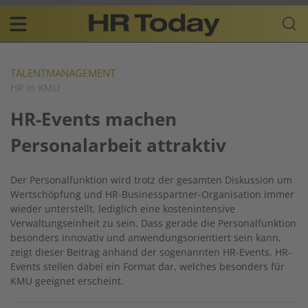
Skip
Business-
to
Plattform
content
für
Main
Human
navigation
Resources
TALENTMANAGEMENT
HR in KMU
DE
HR-Events machen
Personalarbeit attraktiv
Der Personalfunktion wird trotz der gesamten Diskussion um
Wertschöpfung und HR-Businesspartner-Organisation immer
wieder unterstellt, lediglich eine kostenintensive
Verwaltungseinheit zu sein. Dass gerade die Personalfunktion
besonders innovativ und anwendungsorientiert sein kann,
zeigt dieser Beitrag anhand der sogenannten HR-Events. HR-
Events stellen dabei ein Format dar, welches besonders für
KMU geeignet erscheint.