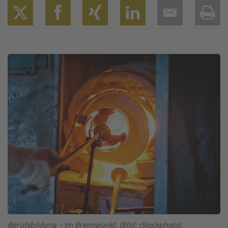
Twitter
Facebook
XING
LinkedIn
Email
Prin
Image
Berufsbildung – Im Brennpunkt. (Bild: iStockphoto)