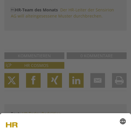

HR-Team des Monats
D
er HR-Leiter der Sensirion
AG will alteingesessene Muster durchbrechen.
KOMMENTIEREN
0 KOMMENTARE
HR COSMOS
Twitter
Facebook
XING
LinkedIn
Email
Prin
Text:
HR Today Redaktion
Weitere Artikel von
HR Today Redaktion