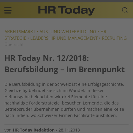
Skip
Business-
to
Plattform
content
für
Main
Human
navigation
Resources
ARBEITSMARKT
•
AUS- UND WEITERBILDUNG
•
HR
STRATEGIE
•
LEADERSHIP UND MANAGEMENT
•
RECRUITING
DE
Übersicht
HR Today Nr. 12/2018:
Berufsbildung – Im Brennpunkt
Die Berufsbildung in der Schweiz ist eine Erfolgsgeschichte.
Gleichzeitig befindet sie sich im Wandel. In dieser
Heftausgabe beleuchten wir drei Elemente für eine
nachhaltige Förderstrategie, besuchen Lernende, die das
Betriebsruder übernehmen durften und machen eine Reise
nach Indien, wo Schweizer Firmen Fachkräfte ausbilden.
von
HR Today Redaktion
•
28.11.2018