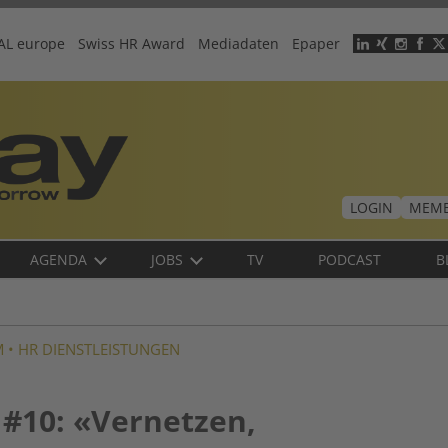
AL europe
Swiss HR Award
Mediadaten
Epaper
Header
menu
LOGIN
MEMB
AGENDA
JOBS
TV
PODCAST
B
M
•
HR DIENSTLEISTUNGEN
 #10: «Vernetzen,