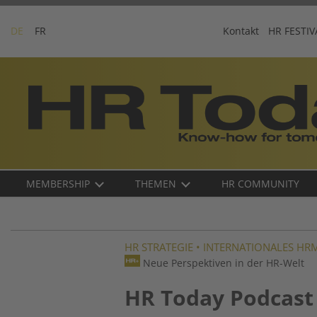
Skip
to
DE
FR
Kontakt
HR FESTIV
content
Business-
Plattform
für
Human
Resources
Main
MEMBERSHIP
THEMEN
HR COMMUNITY
navigation
DE
HR STRATEGIE
•
INTERNATIONALES HR
Neue Perspektiven in der HR-Welt
HR Today Podcast