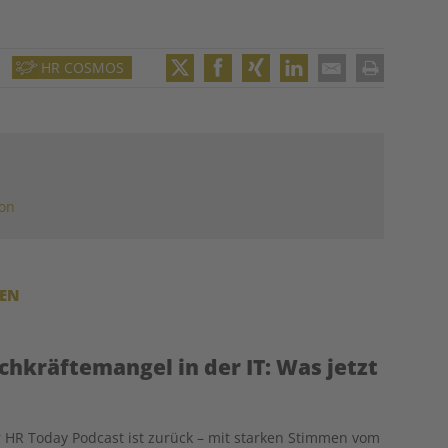
HR COSMOS
Twitter
Facebook
XING
LinkedIn
Email
Print
ion
REN
chkräftemangel in der IT: Was jetzt
 HR Today Podcast ist zurück – mit starken Stimmen vom