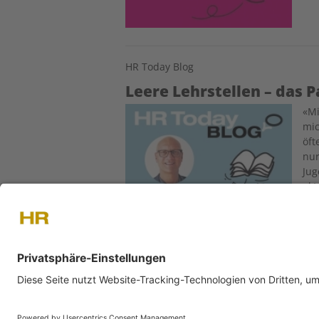
HR Today Blog
Leere Lehrstellen – das
Image
«Mi
mic
öft
nur
Jug
akt
ÜBER UNS