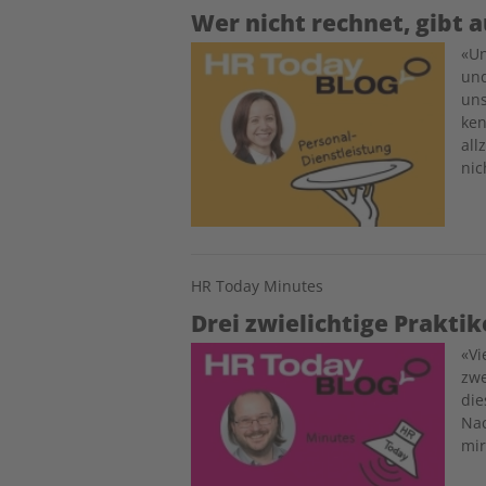
Wer nicht rechnet, gibt a
Image
«Un
und
uns
ken
all
nic
HR Today Minutes
Drei zwielichtige Prakti
Image
«Vi
zwe
die
Nac
mir