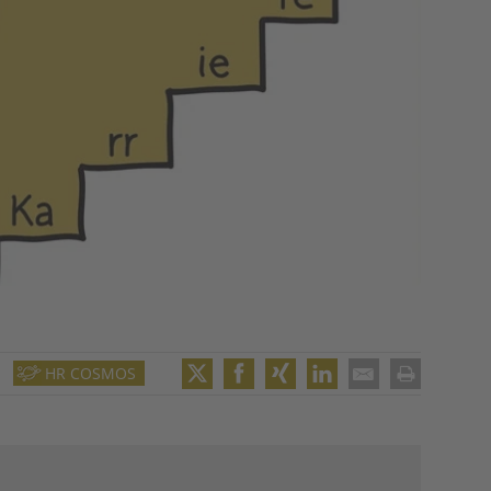
HR COSMOS
Twitter
Facebook
XING
LinkedIn
Email
Print