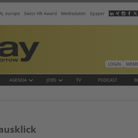
AL europe
Swiss HR Award
Mediadaten
Epaper
Header
menu
LOGIN
MEMB
AGENDA
JOBS
TV
PODCAST
B
ausklick