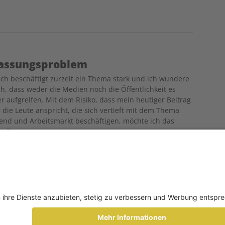
 Passungsproblem
ch beschäftigt zurzeit ein Thema stark und ich wundere
h, dass weder die Medien noch die Öffentlichkeit es
er aufgreifen. Mit dem Risiko, dass mein heutiger Beitrag
 die Leute anspricht, die sich vertieft mit dem Thema
end und Arbeitsmarkt beschäftigen, möchte ich das
uelle «…
KONTAKT
MEDIADATEN
NEWSLETTER
IMPRESSUM
AGB
D