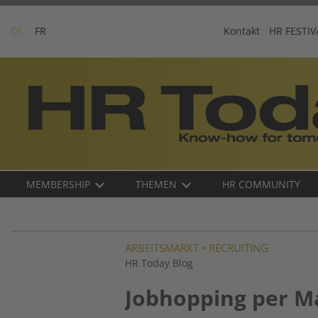
Skip
to
DE
FR
Kontakt
HR FESTIV
content
Business-
Plattform
für
Human
Resources
Main
MEMBERSHIP
THEMEN
HR COMMUNITY
navigation
DE
ARBEITSMARKT
•
RECRUITING
HR Today Blog
Jobhopping per M