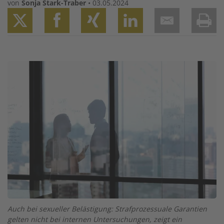
von
Sonja Stark-Traber
•
03.05.2024
Twitter
Facebook
XING
LinkedIn
Email
Prin
Image
Auch bei sexueller Belästigung: Strafprozessuale Garantien
gelten nicht bei internen Untersuchungen, zeigt ein