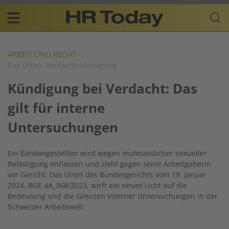
Skip
Business-
to
Plattform
content
für
Main
Human
navigation
Resources
ARBEIT UND RECHT
Das Urteil: Verdachtskündigung
DE
Kündigung bei Verdacht: Das
gilt für interne
Untersuchungen
Ein Bankangestellter wird wegen mutmasslicher sexueller
Belästigung entlassen und zieht gegen seine Arbeitgeberin
vor Gericht. Das Urteil des Bundesgerichts vom 19. Januar
2024, BGE 4A_368/2023, wirft ein neues Licht auf die
Bedeutung und die Grenzen interner Untersuchungen in der
Schweizer Arbeitswelt.