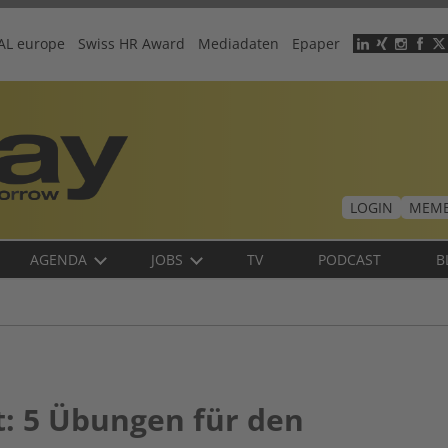
AL europe
Swiss HR Award
Mediadaten
Epaper
Header
menu
LOGIN
MEMB
AGENDA
JOBS
TV
PODCAST
B
: 5 Übungen für den