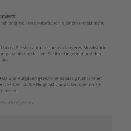
triert
nlich oder weil Ihre Mitarbeiter in einem ­Projekt nicht
d hören Sie sich aufmerksam ein längeres Musikstück
und ganz hin und lassen. Sie Ihre Ungeduld und den
 los.
jekte und Aufgaben gewohnheitsmässig nicht immer
erscheiden, ob Sie Dinge aktiv ­anpacken oder ob Sie
n müssen.
Miss Moneypenny
.