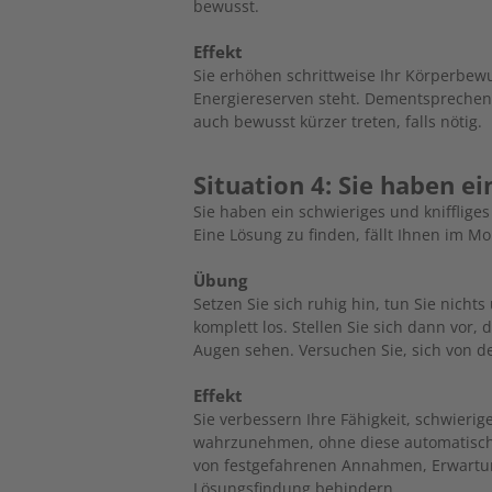
bewusst.
Effekt
Sie erhöhen schrittweise Ihr Körperbew
Energiereserven steht. Dementsprechen
auch bewusst kürzer treten, falls ­nötig.
Situation 4: Sie haben ei
Sie haben ein schwieriges und kniffliges
Eine ­Lösung zu finden, fällt Ihnen im ­
Übung
Setzen Sie sich ruhig hin, tun Sie nich
komplett los. Stellen Sie sich dann vor,
Augen sehen. Versuchen Sie, sich von d
Effekt
Sie verbessern Ihre Fähigkeit, schwieri
wahrzunehmen, ohne diese auto­matisch 
von festgefahrenen Annahmen, Erwartun
Lösungsfindung behindern.