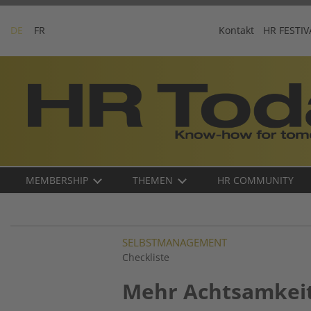
Skip
to
DE
FR
Kontakt
HR FESTIV
content
Business-
Plattform
für
Human
Resources
Main
MEMBERSHIP
THEMEN
HR COMMUNITY
navigation
DE
SELBSTMANAGEMENT
Checkliste
Mehr Achtsamkeit