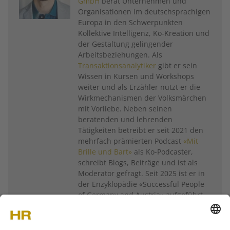
GmbH
berät Unternehmen und
Organisationen im deutschsprachigen
Europa in den Schwerpunkten
Kollektive Intelligenz, Ko-Kreation und
der Gestaltung gelingender
Arbeitsbeziehungen. Als
Transaktionsanalytiker
gibt er sein
Wissen in Kursen und Workshops
weiter und als Erzähler nutzt er die
Wirkmechanismen der Volksmärchen
mit Vorliebe. Neben seinen
beratenden und lehrenden
Tätigkeiten betreibt er seit 2021 den
mehrfach prämierten Podcast
«Mit
Brille und Bart»
als Ko-Podcaster,
schreibt Blogs, Beiträge und ist als
Moderator gefragt. Seit 2025 ist er in
der Enzyklopädie «Successful People
of Germany and Austria» aufgeführt.
Weitere Artikel von
Armin Ziesemer