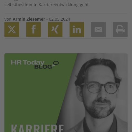
selbstbestimmte Karriereentwicklung geht.
von
Armin Ziesemer
•
02.05.2024
Twitter
Facebook
XING
LinkedIn
Email
Prin
Image