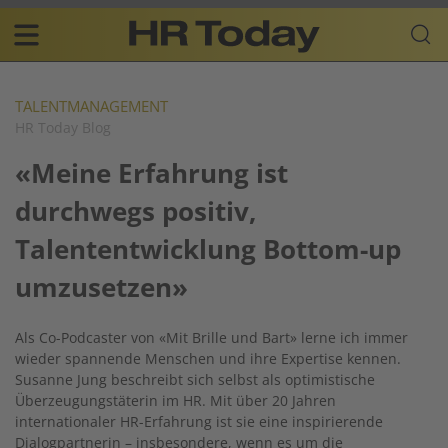
Skip
Business-
to
Plattform
content
für
Main
Human
navigation
Resources
TALENTMANAGEMENT
HR Today Blog
DE
«Meine Erfahrung ist
durchwegs positiv,
Talententwicklung Bottom-up
umzusetzen»
Als Co-Podcaster von «Mit Brille und Bart» lerne ich immer
wieder spannende Menschen und ihre Expertise kennen.
Susanne Jung beschreibt sich selbst als optimistische
Überzeugungstäterin im HR. Mit über 20 Jahren
internationaler HR-Erfahrung ist sie eine inspirierende
Dialogpartnerin – insbesondere, wenn es um die