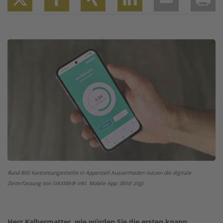
Twitter
Facebook
XING
LinkedIn
Email
Prin
Image
Rund 800 Kantonsangestellte in Appenzell Ausserrhoden nutzen die digitale
Zeiterfassung von SIAXMA® inkl. Mobile App. (Bild: zVg)
Herr Kalbermatter, wie würden Sie die ersten knapp