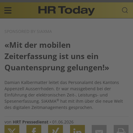
Skip
Business-
to
Plattform
content
für
Main
Human
navigation
Resources
SPONSORED BY SIAXMA
DE
«Mit der mobilen
Zeiterfassung ist uns ein
Quantensprung gelungen!»
Damian Kalbermatter leitet das Personalamt des Kantons
Appenzell Ausserrhoden. Er war massgebend bei der
Einführung der elektronischen Zeit-, Leistungs- und
®
Spesenerfassung. SIAXMA
hat mit ihm über die neue Welt
des digitalen Zeitmanagements gesprochen.
von
HRT Pressedienst
•
01.06.2026