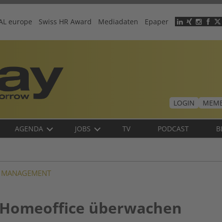
AL europe
Swiss HR Award
Mediadaten
Epaper
Header
menu
LOGIN
MEMB
AGENDA
JOBS
TV
PODCAST
B
D MANAGEMENT
 Homeoffice überwachen