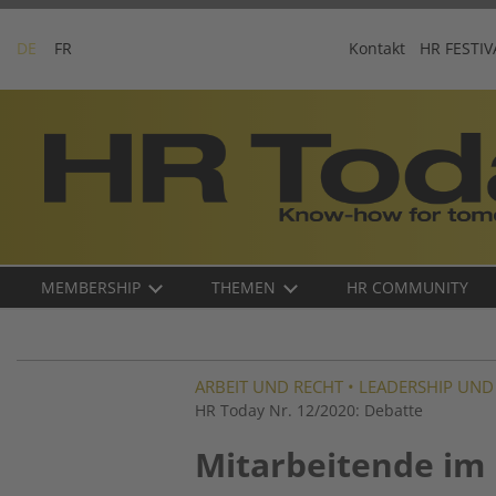
Skip
to
DE
FR
Kontakt
HR FESTIV
content
Business-
Plattform
für
Human
Resources
Main
MEMBERSHIP
THEMEN
HR COMMUNITY
navigation
DE
ARBEIT UND RECHT
•
LEADERSHIP UN
HR Today Nr. 12/2020: Debatte
Mitarbeitende im