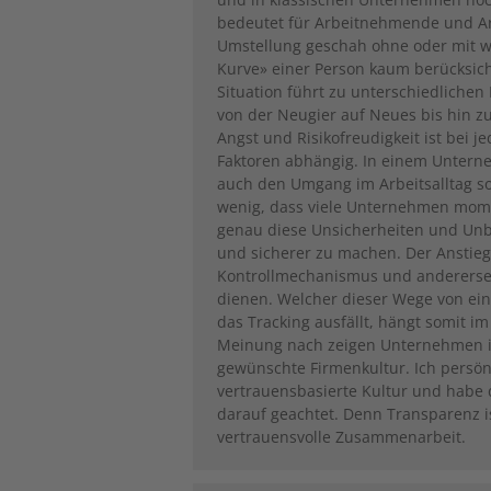
bedeutet für Arbeitnehmende und Ar
Umstellung geschah ohne oder mit w
Kurve» einer Person kaum berücksic
Situation führt zu unterschiedliche
von der Neugier auf Neues bis hin 
Angst und Risikofreudigkeit ist bei
Faktoren abhängig. In einem Untern
auch den Umgang im Arbeitsalltag so
wenig, dass viele Unternehmen mome
genau diese Unsicherheiten und Unbe
und sicherer zu machen. Der Anstieg 
Kontrollmechanismus und andererse
dienen. Welcher dieser Wege von ei
das Tracking ausfällt, hängt somit i
Meinung nach zeigen Unternehmen in 
gewünschte Firmenkultur. Ich persön
vertrauensbasierte ­Kultur und habe
darauf geachtet. Denn Transparenz is
vertrauensvolle Zusammen­arbeit.