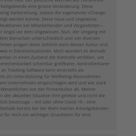
beitgebende eine grosse Veränderung. Diese
enig Vorbereitung, sodass die sogenannte «Change-
htigt werden konnte. Diese neue und ungewisse
n Reaktionen bei Mitarbeitenden und Vorgesetzten –
zur Angst vor dem Ungewissen. Nun, der Umgang mit
 jedem Menschen unterschiedlich und von diversen
ehmen prägen diese Gefühle stark dessen Kultur und
wie in Extremsituationen. Mich wundert es deshalb
ntan in einen Zustand der Kontrolle verfallen, um
rechenbarkeit scheinbar greifbarer, kontrollierbarer
an Tracking-Software kann einerseits als
its als Unterstützung für Wellbeing-Massnahmen
nem Unternehmen eingeschlagen wird und wie stark
m ­Wesentlichen von der Firmenkultur ab. Meiner
der aktuellen Situation ihre gelebte und nicht die
lich bevorzuge – mit oder ohne Covid-19 – eine
 deshalb bereits bei der Wahl meines Arbeitgebenden
t für mich ein wichtiger Grundstein für eine