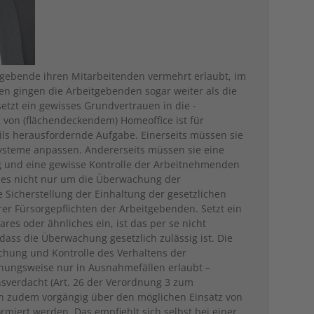
tgebende ihren Mitarbeitenden vermehrt erlaubt, im
llen gingen die Arbeitgebenden sogar weiter als die
tzt ein gewisses Grundvertrauen in die ­
 von (flächendeckendem) Homeoffice ist für
ls herausfordernde Aufgabe. Einerseits müssen sie
ysteme anpassen. Andererseits müssen sie eine
ng und eine gewisse Kontrolle der Arbeitnehmenden
ht es nicht nur um die Überwachung der
 Sicherstellung der Einhaltung der gesetzlichen
er Fürsorgepflichten der Arbeitgebenden. Setzt ein
res oder ähnliches ein, ist das per se nicht
 dass die Überwachung gesetzlich zulässig ist. Die
hung und Kontrolle des Verhaltens der
hungsweise nur in Ausnahmefällen erlaubt –
sverdacht (Art. 26 der Verordnung 3 zum
en zudem vorgängig über den möglichen Einsatz von
iert werden. Das empfiehlt sich selbst bei einer