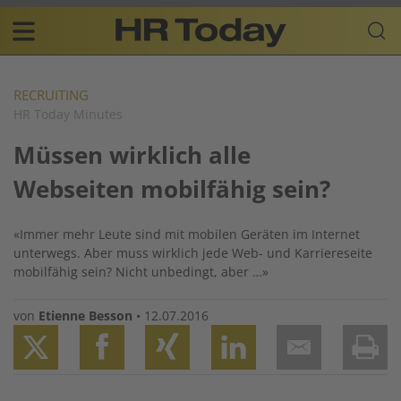
Skip
Business-
to
Plattform
content
für
Main
Human
navigation
Resources
RECRUITING
HR Today Minutes
DE
Müssen wirklich alle
Webseiten mobilfähig sein?
«Immer mehr Leute sind mit mobilen Geräten im Internet
unterwegs. Aber muss wirklich jede Web- und Karriereseite
mobilfähig sein? Nicht unbedingt, aber …»
von
Etienne Besson
•
12.07.2016
Twitter
Facebook
XING
LinkedIn
Email
Prin