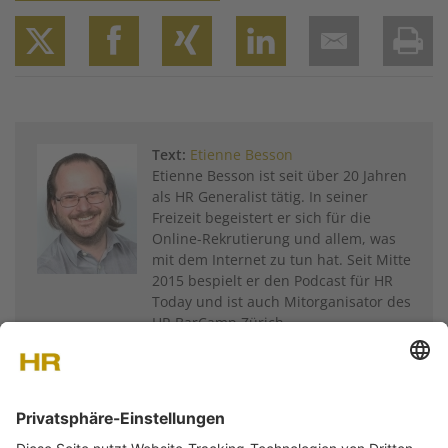
Twitter
Facebook
XING
LinkedIn
Email
Prin
Text:
Etienne Besson
Etienne Besson ist seit über 20 Jahren
als HR Generalist tätig. In seiner
Freizeit begeistert er sich für die
Online-Rekrutierung und allem, was
mit dem Internet zu tun hat. Seit Mitte
2015 bespielt er den Podcast für HR
Today und ist auch Mitorganisator des
HR BarCamp Zürich.
Weitere Artikel von
Etienne Besson