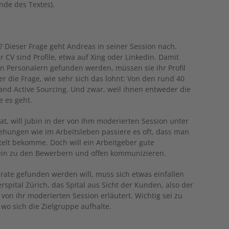
nde des Textes).
 Dieser Frage geht Andreas in seiner Session nach.
r CV sind Profile, etwa auf Xing oder Linkedin. Damit
on Personalern gefunden werden, müssen sie ihr Profil
ber die Frage, wie sehr sich das lohnt: Von den rund 40
nd Active Sourcing. Und zwar, weil ihnen entweder die
e es geht.
t, will Jubin in der von ihm moderierten Session unter
iehungen wie im Arbeitsleben passiere es oft, dass man
ttelt bekomme. Doch will ein Arbeitgeber gute
sein zu den Bewerbern und offen kommunizieren.
rate gefunden werden will, muss sich etwas einfallen
rspital Zürich, das Spital aus Sicht der Kunden, also der
 von ihr moderierten Session erläutert. Wichtig sei zu
o sich die Zielgruppe aufhalte.