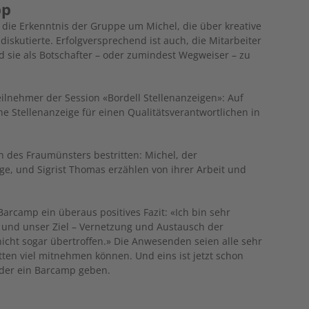
pp
ch die Erkenntnis der Gruppe um Michel, die über kreative
iskutierte. Erfolgversprechend ist auch, die Mitarbeiter
sie als Botschafter – oder zumindest Wegweiser – zu
Teilnehmer der Session «Bordell Stellenanzeigen»: Auf
e Stellenanzeige für einen Qualitätsverantwortlichen in
n des Fraumünsters bestritten: Michel, der
ge, und Sigrist Thomas erzählen von ihrer Arbeit und
arcamp ein überaus positives Fazit: «Ich bin sehr
t, und unser Ziel – Vernetzung und Austausch der
icht sogar übertroffen.» Die Anwesenden seien alle sehr
en viel mitnehmen können. Und eins ist jetzt schon
ieder ein Barcamp geben.