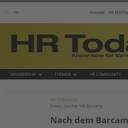
Skip
to
DE
FR
Kontakt
HR FESTIV
content
Business-
Plattform
für
Human
Resources
Main
MEMBERSHIP
THEMEN
HR COMMUNITY
navigation
DE
HR STRATEGIE
Erstes Zürcher HR-Barcamp
Nach dem Barcamp