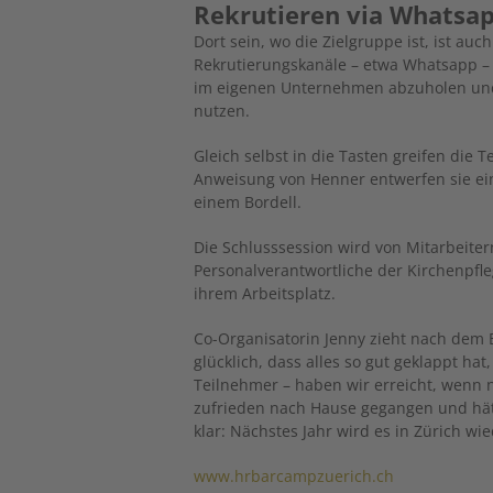
Rekrutieren via Whatsa
Dort sein, wo die Zielgruppe ist, ist au
Rekrutierungskanäle – etwa Whatsapp – d
im eigenen Unternehmen abzuholen und 
nutzen.
Gleich selbst in die Tasten greifen die 
Anweisung von Henner entwerfen sie ein
einem Bordell.
Die Schlusssession wird von Mitarbeiter
Personalverantwortliche der Kirchenpfle
ihrem Arbeitsplatz.
Co-Organisatorin Jenny zieht nach dem B
glücklich, dass alles so gut geklappt ha
Teilnehmer – haben wir erreicht, wenn n
zufrieden nach Hause gegangen und hätt
klar: Nächstes Jahr wird es in Zürich w
www.hrbarcampzuerich.ch