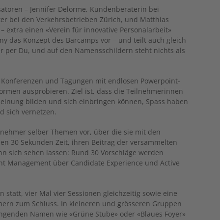
atoren – Jennifer Delorme, Kundenberaterin bei
ter bei den Verkehrsbetrieben Zürich, und Matthias
– extra einen «Verein für innovative Personalarbeit»
nny das Konzept des Barcamps vor – und teilt auch gleich
der per Du, und auf den Namensschildern steht nichts als
n Konferenzen und Tagungen mit endlosen Powerpoint-
ormen ausprobieren. Ziel ist, dass die Teilnehmerinnen
Meinung bilden und sich einbringen können, Spass haben
d sich vernetzen.
ilnehmer selber Themen vor, über die sie mit den
en 30 Sekunden Zeit, ihren Beitrag der versammelten
nn sich sehen lassen: Rund 30 Vorschläge werden
nt Management über Candidate Experience und Active
 statt, vier Mal vier Sessionen gleichzeitig sowie eine
mern zum Schluss. In kleineren und grösseren Gruppen
klingenden Namen wie «Grüne Stube» oder «Blaues Foyer»