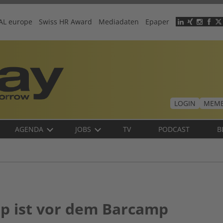
AL europe
Swiss HR Award
Mediadaten
Epaper
Header
menu
LOGIN
MEMB
AGENDA
JOBS
TV
PODCAST
B
 ist vor dem Barcamp