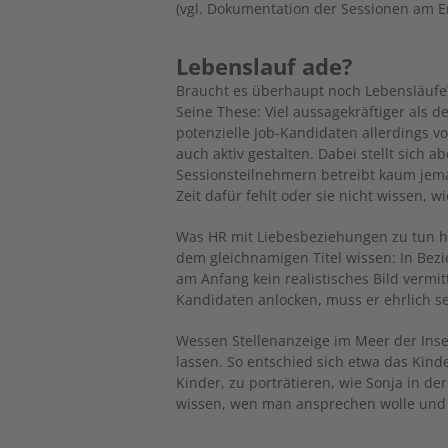
(vgl. Dokumentation der Sessionen am E
Lebenslauf ade?
Braucht es überhaupt noch Lebensläufe?
Seine These: Viel aussagekräftiger als de
potenzielle Job-Kandidaten allerdings v
auch aktiv gestalten. Dabei stellt sich a
Sessionsteilnehmern betreibt kaum jema
Zeit dafür fehlt oder sie nicht wissen, wi
Was HR mit Liebesbeziehungen zu tun ha
dem gleichnamigen Titel wissen: In Bez
am Anfang kein realistisches Bild vermi
Kandidaten anlocken, muss er ehrlich 
Wessen Stellenanzeige im Meer der Inse
lassen. So entschied sich etwa das Kinde
Kinder, zu porträtieren, wie Sonja in der
wissen, wen man ansprechen wolle und w