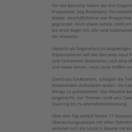
Für das Barcamp haben die drei Organis
Prospective, Jörg Buckmann, Personallei
Mäder, Geschäftsführer von Prospective 
gegründet. Noch etwas nervös, stellt Je
die erste Regel mit: Alle sind miteinan
der Vorname.
Gedacht als Gegenstück zu langweilige
Präsentationen will das Barcamp neue F
und Teilnehmer diskutieren, sich eine 
und etwas lernen, neue Leute treffen un
Damit das funktioniert, schlagen die Te
Anwesenden diskutieren wollen. Sie hab
Menge zu präsentieren. Das Resultat ka
eingereicht, von Themen rund ums Tale
Sourcing bis zu Altersdiskriminierung.
Über den Tag verteilt finden 17 Sessionen
Überaschungssession mit allen Teilneh
verteilen sich die Leute in Räume mit 