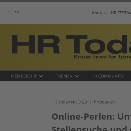
Skip
to
DE
FR
Kontakt
HR FESTIV
content
Business-
Plattform
für
Human
Resources
Main
MEMBERSHIP
THEMEN
HR COMMUNITY
navigation
DE
HR Today Nr. 9/2017: hrtoday.ch
Online-Perlen: Un
Stellensuche und 