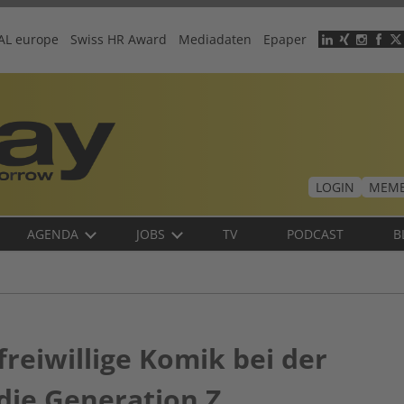
AL europe
Swiss HR Award
Mediadaten
Epaper
Header
menu
LOGIN
MEMB
AGENDA
JOBS
TV
PODCAST
B
freiwillige Komik bei der
die Generation Z