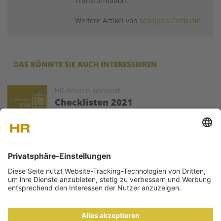
Transformation.
Weitere Artikel von
Marijana Cvitkusic
DAS KÖNNTE SIE AUCH INTERESSIEREN
Image
HR-Wissen kompakt
Checklisten 2021
HR Today veröffentlich (fast) jeden Montag
Fachartikel zu ausgewählten Problemstellungen
der HR-Welt. Die Texte werden von ausgewiesenen Experten
als Gastartikel zur Verfügung gestellt.
ÜBER UNS
KONTAKT
MEDIADATEN
NEWSLETTER