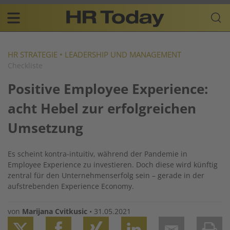
Skip
Business-
to
Plattform
content
für
Main
Human
navigation
Resources
HR STRATEGIE
•
LEADERSHIP UND MANAGEMENT
Checkliste
DE
Positive Employee Experience:
acht Hebel zur erfolgreichen
Umsetzung
Es scheint kontra-intuitiv, während der Pandemie in
Employee Experience zu investieren. Doch diese wird künftig
zentral für den Unternehmenserfolg sein – gerade in der
aufstrebenden Experience Economy.
von
Marijana Cvitkusic
•
31.05.2021