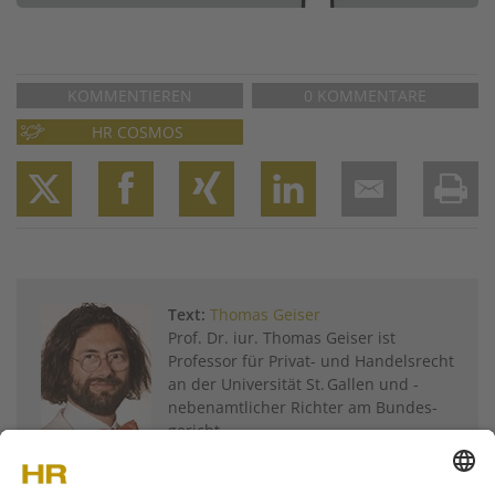
KOMMENTIEREN
0 KOMMENTARE
HR COSMOS
Twitter
Facebook
XING
LinkedIn
Email
Prin
Text:
Thomas Geiser
Prof. Dr. iur. ­Thomas Geiser ist
Professor für Privat- und ­Handelsrecht
an der Universität St. Gallen und ­
nebenamtlicher Richter am Bundes­
gericht.
Weitere Artikel von
Thomas Geiser