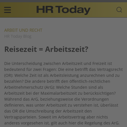
Skip
Business-
to
Plattform
content
für
Main
Human
navigation
Resources
ARBEIT UND RECHT
HR Today Blog
DE
Reisezeit = Arbeitszeit?
Die Unterscheidung zwischen Arbeitszeit und Freizeit ist
bedeutend für zwei Fragen: Die eine betrifft das Vertragsrecht
(OR): Welche Zeit ist als Arbeitsleistung anzurechnen und zu
bezahlen? Die andere betrifft den öffentlich-rechtlichen
Arbeitnehmerschutz (ArG): Welche Stunden sind als
Arbeitszeit bei der Maximalarbeitszeit zu berücksichtigen?
Während das ArG, beziehungsweise die Verordnungen
definieren, was unter Arbeitszeit zu verstehen ist, überlässt
das OR die Umschreibung der Arbeitszeit den
Vertragsparteien. Soweit im Arbeitsvertrag aber nichts
anderes vorgesehen ist, gilt auch hier die Regelung des ArG.