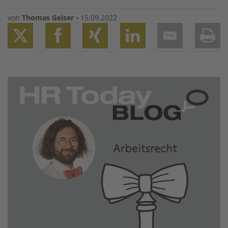
von
Thomas Geiser
•
15.09.2022
Twitter
Facebook
XING
LinkedIn
Email
Prin
Image