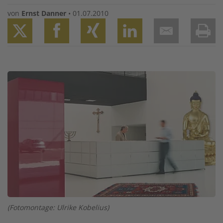
von
Ernst Danner
•
01.07.2010
Twitter
Facebook
XING
LinkedIn
Email
Prin
Image
(Fotomontage: Ulrike Kobelius)