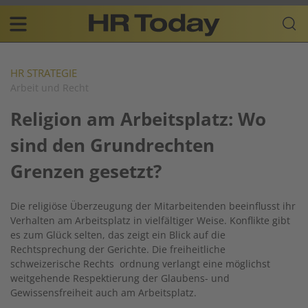
Skip
Business-
to
Plattform
content
für
Main
Human
navigation
Resources
HR STRATEGIE
Arbeit und Recht
DE
Religion am Arbeitsplatz: Wo
sind den Grundrechten
Grenzen gesetzt?
Die religiöse Überzeugung der Mitarbeitenden beeinflusst ihr
Verhalten am Arbeitsplatz in vielfältiger Weise. Konflikte gibt
es zum Glück selten, das zeigt ein Blick auf die
Rechtsprechung der Gerichte. Die freiheitliche
schweizerische Rechts ordnung verlangt eine möglichst
weitgehende Respektierung der Glaubens- und
Gewissensfreiheit auch am Arbeitsplatz.