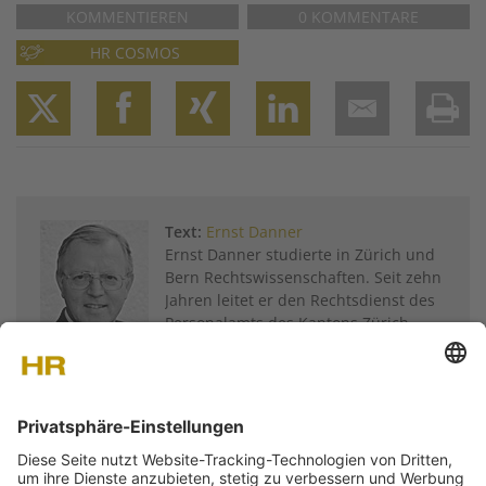
KOMMENTIEREN
0 KOMMENTARE
HR COSMOS
Twitter
Facebook
XING
LinkedIn
Email
Prin
Text:
Ernst Danner
Ernst Danner studierte in Zürich und
Bern Rechtswissenschaften. Seit zehn
Jahren leitet er den Rechtsdienst des
Personalamts des Kantons Zürich.
Weitere Artikel von
Ernst Danner