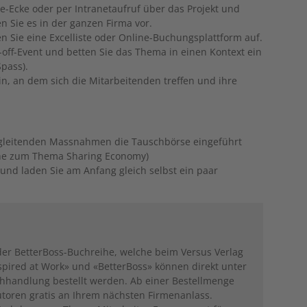
ee-Ecke oder per Intranetaufruf über das Projekt und
en Sie es in der ganzen Firma vor.
en Sie eine Excelliste oder Online-Buchungsplattform auf.
-off-Event und betten Sie das Thema in einen Kontext ein
Spass).
in, an dem sich die Mitarbeitenden treffen und ihre
egleitenden Massnahmen die Tauschbörse eingeführt
eihe zum Thema Sharing Economy)
 und laden Sie am Anfang gleich selbst ein paar
 der BetterBoss-Buchreihe, welche beim Versus Verlag
spired at Work» und «BetterBoss» können direkt unter
chhandlung bestellt werden. Ab einer Bestellmenge
utoren gratis an Ihrem nächsten Firmenanlass.