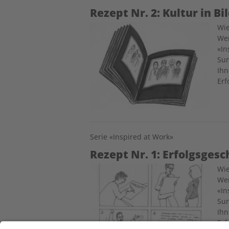
Rezept Nr. 2: Kultur in Bi
Image
Wie
Wer
«In
Sun
Ihn
Erf
Serie «Inspired at Work»
Rezept Nr. 1: Erfolgsgesc
Image
Wie
Wer
«In
Sun
Ihn
Erf