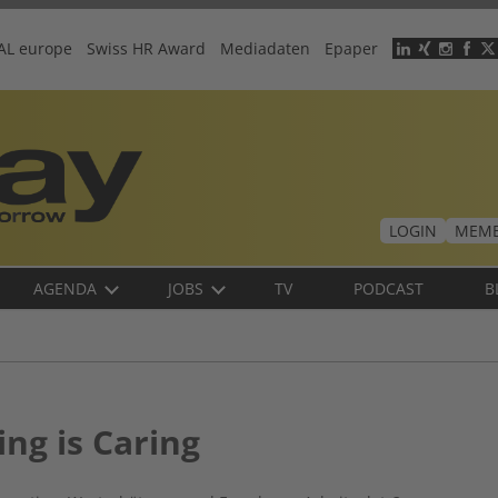
AL europe
Swiss HR Award
Mediadaten
Epaper
Header
menu
LOGIN
MEMB
AGENDA
JOBS
TV
PODCAST
B
ing is Caring