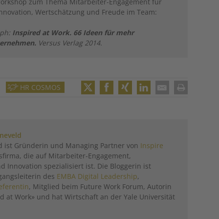
 Workshop zum Thema Mitarbeiter-Engagement für
nnovation, Wertschätzung und Freude im Team:
oph:
Inspired at Work. 66 Ideen für mehr
ternehmen.
Versus Verlag 2014.
HR COSMOS
Twitter
Facebook
XING
LinkedIn
Email
Print
eneveld
d ist Gründerin und Managing Partner von
Inspire
sfirma, die auf Mitarbeiter-Engagement,
nnovation spezialisiert ist. Die Bloggerin ist
angsleiterin des
EMBA Digital Leadership
,
eferentin
, Mitglied beim Future Work Forum, Autorin
d at Work» und hat Wirtschaft an der Yale Universität