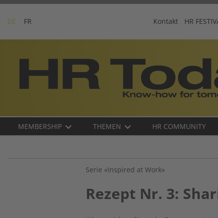
Skip
to
DE
FR
Kontakt
HR FESTIV
content
Business-
Plattform
für
Human
Resources
Main
MEMBERSHIP
THEMEN
HR COMMUNITY
navigation
DE
Serie «Inspired at Work»
Rezept Nr. 3: Shar