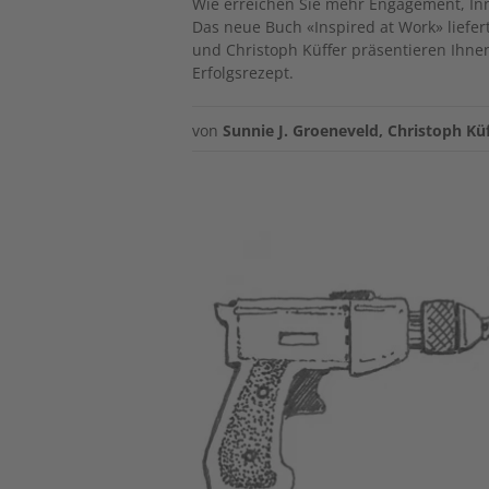
Wie erreichen Sie mehr Engagement, In
Das neue Buch «Inspired at Work» liefer
und Christoph Küffer präsentieren Ihn
Erfolgsrezept.
von
Sunnie J. Groeneveld
,
Christoph Kü
Image