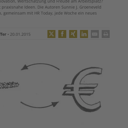
novation, Wertschätzung und Freude am Arbeitsplatz?
t praxisnahe Ideen. Die Autoren Sunnie J. Groeneveld
en, gemeinsam mit HR Today, jede Woche ein neues
ffer
•
20.01.2015
Twitter
Facebook
XING
LinkedIn
Email
Print