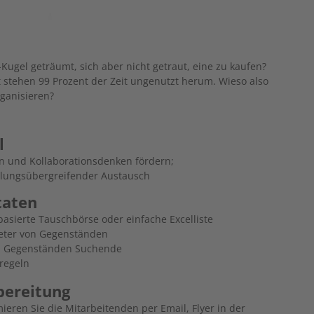
Kugel geträumt, sich aber nicht getraut, eine zu kaufen?
 stehen 99 Prozent der Zeit ungenutzt herum. Wieso also
rganisieren?
l
en und Kollaborationsdenken fördern;
ilungsübergreifender Austausch
taten
asierte Tauschbörse oder einfache Excelliste
eter von Gegenständen
 Gegenständen Suchende
lregeln
bereitung
ieren Sie die Mitarbeitenden per Email, Flyer in der