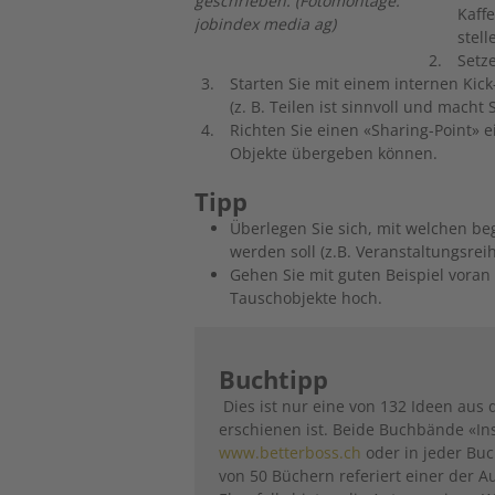
geschrieben. (Fotomontage:
Kaff
jobindex media ag)
stell
Setz
Starten Sie mit einem internen Kick
(z. B. Teilen ist sinnvoll und macht 
Richten Sie einen «Sharing-Point» e
Objekte übergeben können.
Tipp
Überlegen Sie sich, mit welchen b
werden soll (z.B. Veranstaltungsr
Gehen Sie mit guten Beispiel voran
Tauschobjekte hoch.
Buchtipp
Dies ist nur eine von 132 Ideen aus
erschienen ist. Beide Buchbände «In
www.betterboss.ch
oder in jeder Bu
von 50 Büchern referiert einer der A