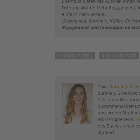
Ebenfalls bieten die Autoren einen
Führungskräfte: Mehr Engagement, I
einfach nach Rezept.
Groeneveld, Sunnie J.; Küffer, Christ
Engagement und Innovation im Un
KOMMENTIEREN
0 KOMMENTARE
Text:
Sunnie J. Gro
Sunnie J. Groenevel
925
, einer Beratung
Zusammenarbeit und I
ausserdem Studieng
Workshopleiterin,
R
des Buches «Inspire
studiert.