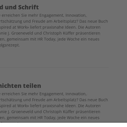
ld und Schrift
 erreichen Sie mehr Engagement, Innovation,
tschätzung und Freude am Arbeitsplatz? Das neue Buch
spired at Work» liefert praxisnahe Ideen. Die Autoren
nie J. Groeneveld und Christoph Küffer präsentieren
en, gemeinsam mit HR Today, jede Woche ein neues
olgsrezept.
hichten teilen
 erreichen Sie mehr Engagement, Innovation,
tschätzung und Freude am Arbeitsplatz? Das neue Buch
spired at Work» liefert praxisnahe Ideen. Die Autoren
nie J. Groeneveld und Christoph Küffer präsentieren
en, gemeinsam mit HR Today, jede Woche ein neues
olgsrezept.