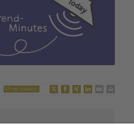
HR COSMOS
Twitter
Facebook
XING
LinkedIn
Email
Print