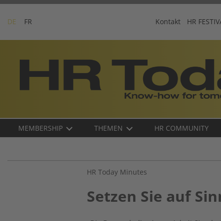
Skip
to
DE
FR
Kontakt
HR FESTIV
content
Business-
Plattform
für
Human
Resources
Main
MEMBERSHIP
THEMEN
HR COMMUNITY
navigation
DE
HR Today Minutes
Setzen Sie auf Sin