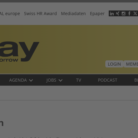
AL europe
Swiss HR Award
Mediadaten
Epaper
Header
menu
LOGIN
MEMB
AGENDA
JOBS
TV
PODCAST
B
n