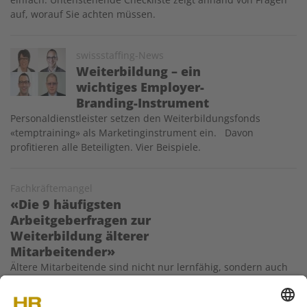
auf, worauf Sie achten müssen.
Image
swissstaffing-News
Weiterbildung – ein
wichtiges Employer-
Branding-Instrument
Personaldienstleister setzen den Weiterbildungsfonds
«temptraining» als Marketinginstrument ein. Davon
profitieren alle Beteiligten. Vier Beispiele.
Fachkräftemangel
«Die 9 häufigsten
Arbeitgeberfragen zur
Weiterbildung älterer
Mitarbeitender»
Ältere Mitarbeitende sind nicht nur lernfähig, sondern auch
lernwillig und lernfreudig. Arbeitgeber, die sich das auf
geschickte Art zunutze machen, haben gute Chancen, dem