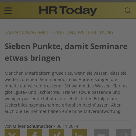
Skip
Business-
to
Plattform
content
für
Main
Human
navigation
Resources
TALENTMANAGEMENT
•
AUS- UND WEITERBILDUNG
DE
Sieben Punkte, damit Seminare
etwas bringen
Manchen Mitarbeitern gruselt es, wenn sie wissen, dass sie
wieder zu einem Seminar «dürfen». Andere saugen die
Inhalte auf wie ein trockener Schwamm das Wasser. Klar, es
gibt «gute» und «schlechte» Trainer sowie passende und
weniger passende Inhalte, die letztlich den Erfolg einer
Weiterbildungsmassnahme erheblich beeinflussen. Aber
auch die Teilnehmer haben eine hohe Mitverantwortung.
von
Oliver Schumacher
•
06.11.2014