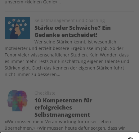
unserem «kleinen Genie»…
Image
Selbstmanagement und Coaching
Stärke oder Schwäche? Ein
Gedanke entscheidet!
Wer seine Stärken kennt, ist wesentlich
motivierter und erzielt bessere Ergebnisse im Job. So der
Tenor vieler wissenschaftlicher Studien. Kein Wunder, dass
es immer mehr Tests zur Einschätzung eigener Talente und
Stärken gibt. Doch das Kennen der eigenen Stärken führt
nicht immer zu besseren…
Image
Checkliste
10 Kompetenzen für
erfolgreiches
Selbstmanagement
«Wir müssen mehr Verantwortung für unser Leben
übernehmen.» «Wir müssen heute dafür sorgen, dass wir
künftig nicht in eine Krise geraten.» Solche Sätze liest man in