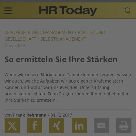
Skip
Business-
to
Plattform
content
für
Main
Human
navigation
Resources
LEADERSHIP UND MANAGEMENT
•
POLITIK UND
GESELLSCHAFT
•
SELBSTMANAGEMENT
DE
Checkliste
So ermitteln Sie Ihre Stärken
Wenn wir unsere Stärken und Talente kennen kennen, wissen
wir auch, welche Aufgaben wir aus eigener Kraft meistern
können und wofür wir uns eventuell Unterstützung
organisieren sollten. Zehn Fragen können Ihnen dabei helfen,
Ihre Stärken zu ermitteln.
von
Frank Rebmann
•
04.12.2017