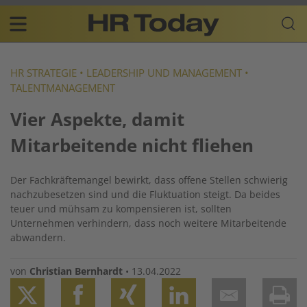
Skip
Business-
to
Plattform
content
für
Main
Human
navigation
Resources
HR STRATEGIE
•
LEADERSHIP UND MANAGEMENT
•
TALENTMANAGEMENT
DE
Vier Aspekte, damit
Mitarbeitende nicht fliehen
Der Fachkräftemangel bewirkt, dass offene Stellen schwierig
nachzubesetzen sind und die Fluktuation steigt. Da beides
teuer und mühsam zu kompensieren ist, sollten
Unternehmen verhindern, dass noch weitere Mitarbeitende
abwandern.
von
Christian Bernhardt
•
13.04.2022