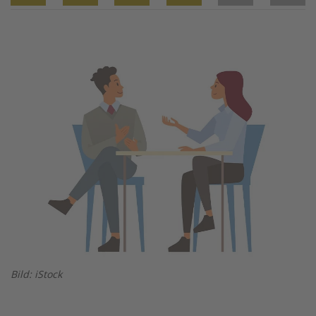
Twitter
Facebook
XING
LinkedIn
Email
Prin
Image
Bild: iStock