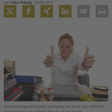
von
Silke Weinig
•
20.06.2016
Twitter
Facebook
XING
LinkedIn
Email
Prin
Image
Selbstmanagement greift viel weiter als diese rein zeitliche
Organisation der eigenen Person, es bedeutet