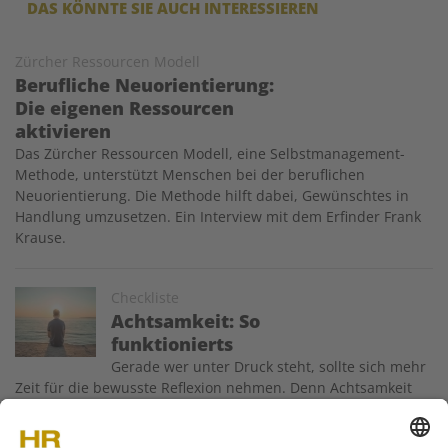
DAS KÖNNTE SIE AUCH INTERESSIEREN
Zürcher Ressourcen Modell
Berufliche Neuorientierung:
Die eigenen Ressourcen
aktivieren
Das Zürcher Ressourcen Modell, eine Selbstmanagement-
Methode, unterstützt Menschen bei der beruflichen
Neuorientierung. Die Methode hilft dabei, Gewünschtes in
Handlung umzusetzen. Ein Interview mit dem Erfinder Frank
Krause.
Image
Checkliste
Achtsamkeit: So
funktionierts
Gerade wer unter Druck steht, sollte sich mehr
Zeit für die bewusste Reflexion nehmen. Denn Achtsamkeit
stärkt nicht nur die Konzentration und macht uns
leistungsfähiger, sondern vermindert das Fehlerrisiko und