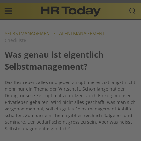
Skip
Business-
to
Plattform
content
für
Main
Human
navigation
Resources
SELBSTMANAGEMENT
•
TALENTMANAGEMENT
Checkliste
DE
Was genau ist eigentlich
Selbstmanagement?
Das Bestreben, alles und jeden zu optimieren, ist längst nicht
mehr nur ein Thema der Wirtschaft. Schon lange hat der
Drang, unsere Zeit optimal zu nutzen, auch Einzug in unser
Privatleben gehalten. Wird nicht alles geschafft, was man sich
vorgenommen hat, soll ein gutes Selbstmanagement Abhilfe
schaffen. Zum diesem Thema gibt es reichlich Ratgeber und
Seminare. Der Bedarf scheint gross zu sein. Aber was heisst
Selbstmanagement eigentlich?