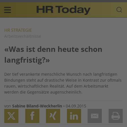
Skip
Business-
to
Plattform
content
für
Main
Human
navigation
Resources
HR STRATEGIE
Arbeitsverhältnisse
DE
«Was ist denn heute schon
langfristig?»
Der tief verankerte menschliche Wunsch nach langfristigen
Bindungen steht auf drastische Weise in Kontrast zur oftmals
rauen, wirtschaftlichen Realität. Auf dem Arbeitsmarkt
werden die Gegensätze augenscheinlich.
von
Sabine Biland-Weckherlin
•
04.09.2015