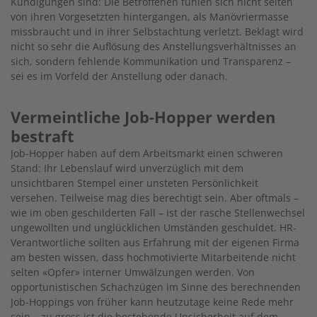
Kündigungen sind: Die Betroffenen fühlen sich nicht selten
von ihren Vorgesetzten hintergangen, als Manövriermasse
missbraucht und in ihrer Selbstachtung verletzt. Beklagt wird
nicht so sehr die Auflösung des Anstellungsverhältnisses an
sich, sondern fehlende Kommunikation und Transparenz –
sei es im Vorfeld der Anstellung oder danach.
Vermeintliche Job-Hopper werden
bestraft
Job-Hopper haben auf dem Arbeitsmarkt einen schweren
Stand: Ihr Lebenslauf wird unverzüglich mit dem
unsichtbaren Stempel einer unsteten Persönlichkeit
versehen. Teilweise mag dies berechtigt sein. Aber oftmals –
wie im oben geschilderten Fall – ist der rasche Stellenwechsel
ungewollten und unglücklichen Umständen geschuldet. HR-
Verantwortliche sollten aus Erfahrung mit der eigenen Firma
am besten wissen, dass hochmotivierte Mitarbeitende nicht
selten «Opfer» interner Umwälzungen werden. Von
opportunistischen Schachzügen im Sinne des berechnenden
Job-Hoppings von früher kann heutzutage keine Rede mehr
sein – zu gross ist die bestehende Unsicherheit auf dem