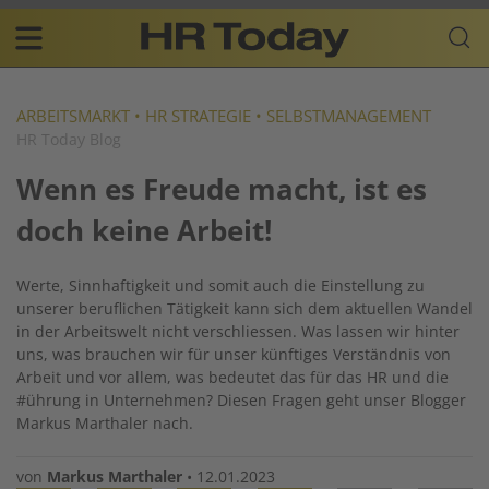
Skip
Business-
to
Plattform
content
für
Main
Human
navigation
Resources
ARBEITSMARKT
•
HR STRATEGIE
•
SELBSTMANAGEMENT
HR Today Blog
DE
Wenn es Freude macht, ist es
doch keine Arbeit!
Werte, Sinnhaftigkeit und somit auch die Einstellung zu
unserer beruflichen Tätigkeit kann sich dem aktuellen Wandel
in der Arbeitswelt nicht verschliessen. Was lassen wir hinter
uns, was brauchen wir für unser künftiges Verständnis von
Arbeit und vor allem, was bedeutet das für das HR und die
#ührung in Unternehmen? Diesen Fragen geht unser Blogger
Markus Marthaler nach.
von
Markus Marthaler
•
12.01.2023