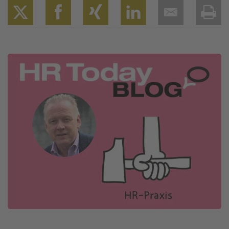
Twitter
Facebook
XING
LinkedIn
Email
Prin
Image