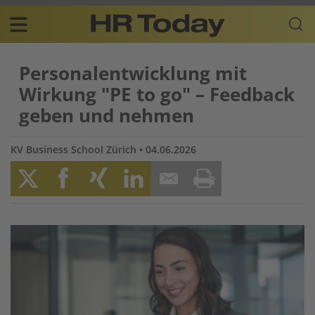
Skip
Business-
to
Plattform
content
für
Main
Human
Personalentwicklung mit
navigation
Resources
Wirkung "PE to go" – Feedback
DE
geben und nehmen
KV Business School Zürich
• 04.06.2026
Twitter
Facebook
XING
LinkedIn
Email
Print
Image