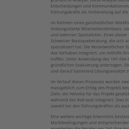
Entscheidungen und Kommunikationsmas
Führungskräfte als Vorbereitung auf di
Im Rahmen eines ganzheitlichen Workfor
leistungsstarke Mitarbeitendenbasis, 
und externen Spezialisten. Eines dieser
Schweizer Boutiqueberatung, die sich au
spezialisiert hat. Die Verantwortlichen 
das Vorhaben integriert, um mithilfe i
treffen. Unter Anwendung des 1H1-Fair-
gründlichen Evaluierung unterzogen. Die
und darauf basierend Lösungsansätze z
Im Verlauf dieses Prozesses wurden zwei
massgeblich zum Erfolg des Projekts be
Ziele, die Helvetia für das Projekt gese
während des Roll-outs integriert. Dies 
sowohl bei den Führungskräften als auc
Eine weitere wichtige Erkenntnis bestan
Marktbedingungen und entsprechenden 
erweiterten die Berater von 1H1 ihre A