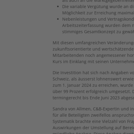
als auch an die Marktgegebenheite
Die variable Vergütung wurde an di
Möglichkeit zur Erreichung maxima
Nebenleistungen und Vertragskond
Arbeitszeiterfassung wurden dem 
stimmiges Gesamtkonzept zu gewäh
Mit diesen umfangreichen Veränderungen
zukunftsorientierte und wertschätzende 
Mitarbeitenden noch angemessener hon
Kurs im Einklang mit seinen Unternehm
Die Investition hat sich nach Angaben v
Schweiz, als äusserst lohnenswert erwie
zum 1. Januar 2024 zu erreichen, wurd
über 99 Prozent erfolgreich umgesetzt. 
termingerecht bis Ende Juni 2023 abges
Sandra von Allmen, C&B-Expertin und int
für alle Beteiligten zweifellos anspruc
Systematik brachte eine Vielzahl von Fr
Auswirkungen der Umstellung auf Berei
gründliche Analyse. Diese Analyse dient