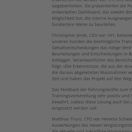
Gegebenheiten. Sie präsentierten die P
entwickelten Dashboard, das sowohl d
Möglichkeit bot, die interne Ausgewoge
fundiertere Weise zu beurteilen.
Christopher Jereb, CEO von 1H1, beton
unseren Kunden die bestmögliche Trans
Gehaltsentscheidungen das nötige Vertr
Beurteilungen und Entscheidungen in B
Kollegger, Verantwortlicher des Bereich
folgt: «Die Erkenntnisse, die aus der 
die daraus abgeleiteten Massnahmen w
Zeit und haben das Projekt auf den Weg 
Das Feedback der Führungskräfte zum 
Trainingsvorbereitung sehr positiv und 
bewährt, sodass diese Lösung auch bei 
eingesetzt werden soll.
Matthias Trunz, CFO von Helvetia Schwei
Auswirkungen des neuen Vergütungsmodel
die aktuelle und zukünftige Finanzplan