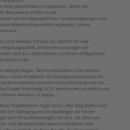
n angepasst.
e neue Jobarchitektur angeglichen, wobei die
ler Bonuswerte erhöht wurde.
itonen wie Kündigungsfristen, Urlaubsregelungen und
neuen Modell entsprechend angepasst, um ein
rleisten.
 setzt Helvetia Schweiz ein Zeichen für eine
Vergütungspolitik, welche die Leistungen der
oriert und das Unternehmen auf einem erfolgreichen
enswerten hält.
on Hamiyet Dogan, der Personalleiterin von Helvetia
sen. «Unser Projektziel, die Vertragsumstellungen bis
e mit einer beeindruckenden Unterzeichnungsrate von
Das Projekt 'Vergütung 20.25' konnte somit pünktlich und
chlossen werden», so Dogan.
erne Projektleiterin fügte hinzu: «Der Weg dorthin war
hsvoll. Der Übergang von der bisherigen zur neuen
agen und Herausforderungen mit sich. Vor allem die
chs- und Mitarbeitendenebene erforderten eine
e schlussendlich als Basis für alle abschliessenden