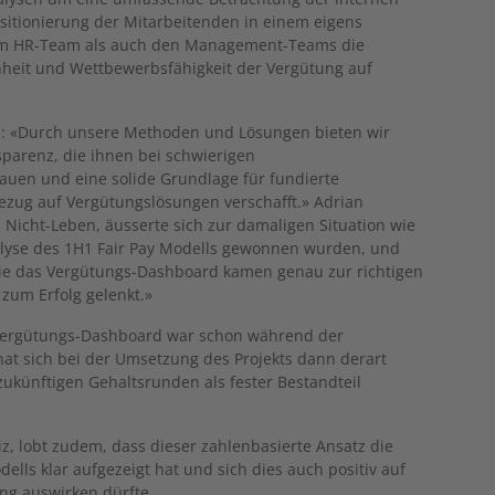
ositionierung der Mitarbeitenden in einem eigens
em HR-Team als auch den Management-Teams die
nheit und Wettbewerbsfähigkeit der Vergütung auf
te: «Durch unsere Methoden und Lösungen bieten wir
parenz, die ihnen bei schwierigen
auen und eine solide Grundlage für fundierte
ezug auf Vergütungslösungen verschafft.» Adrian
s Nicht-Leben, äusserte sich zur damaligen Situation wie
Analyse des 1H1 Fair Pay Modells gewonnen wurden, und
ie das Vergütungs-Dashboard kamen genau zur richtigen
zum Erfolg gelenkt.»
Vergütungs-Dashboard war schon während der
hat sich bei der Umsetzung des Projekts dann derart
zukünftigen Gehaltsrunden als fester Bestandteil
z, lobt zudem, dass dieser zahlenbasierte Ansatz die
ls klar aufgezeigt hat und sich dies auch positiv auf
ung auswirken dürfte.