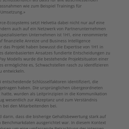
snahmen wie zum Beispiel Trainings für
e Umsetzung.»
ce-Ecosystems setzt Helvetia dabei nicht nur auf eine
sondern auch auf ein Netzwerk von Partnerunternehmen
 spezialisierten Unternehmen ist 1H1, eine renommierte
f finanzielle Anreize und Business Intelligence
für das Projekt haben bewusst die Expertise von 1H1 in
hres datenbasierten Ansatzes fundierte Entscheidungen zu
Pay Modells wurde die bestehende Projektsituaton einer
s ermöglichte es, Schwachstellen rasch zu identfizieren
u entwickeln.
 entscheidende Schlüsselfaktoren identifiziert, die
igetragen haben. Die ursprünglichen übergeordneten
tzt hatte, wurden als Leitprinzipien in die Kommunikation
trug wesentlich zur Akzeptanz und zum Verständnis
h bei den Mitarbeitenden bei.
d darin, dass die bisherige Gehaltsbewertung stark auf
Benchmarkdaten ausgerichtet war. In diesem Kontext
nalysen um eine umfassende Betrachtung der internen