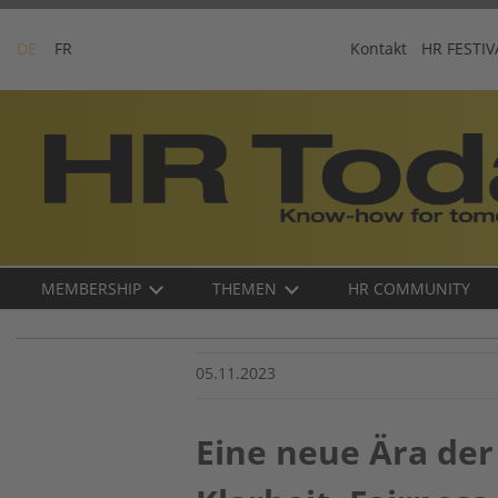
Skip
to
DE
FR
Kontakt
HR FESTIV
content
Business-
Plattform
für
Human
Resources
Main
MEMBERSHIP
THEMEN
HR COMMUNITY
navigation
DE
05.11.2023
Eine neue Ära der