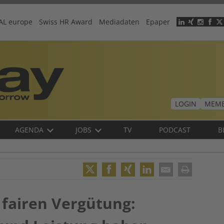
AL europe
Swiss HR Award
Mediadaten
Epaper
Header
menu
LOGIN
MEMB
AGENDA
JOBS
TV
PODCAST
B
Twitter
Facebook
XING
LinkedIn
Email
Print
 fairen Vergütung: