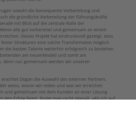
trugen sowohl die konsequente Vorbereitung und
uch die gründliche Vorbereitung der Führungskräfte
Gerade mit Blick auf die zentrale Rolle der
«Wenn alle gut vorbereitet und gemeinsam an einem
rreichen. Dieses Projekt hat eindrucksvoll gezeigt, dass
nd fester Strukturen eine solche Transformaton möglich
 die besten Talente weiterhin erfolgreich zu bestehen.
arbeitenden am neuenModell und somit am
en, denn nur gemeinsam werden wir unseren
en erachtet Dogan die Auswahl des externen Partners.
 der weiss, wovon wir reden und was wir erreichen
isch und gemeinsam mit dem Kunden an einer Lösung
en Erfolg feiert, findet man nicht überall. «Als ich auf
ar und dabei 1H1 kennenlernte, habe ich sofort
1H1 ein klarer «Lucky Punch»», so Dogan.