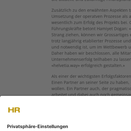
Zusätzlich zu den erwähnten Aspekten 
Umsetzung der operatven Prozesse als a
wesentlich zum Erfolg des Projekts bei. 
Führungskräfte betont Hamiyet Dogan: 
Strang ziehen, können wir Grossartiges e
trotz langjährig etablierter Prozesse u
und notwendig ist, um im Wettbewerb um
Daher haben wir beschlossen, alle Mit
Unternehmenserfolg teilhaben zu lass
«helvetia.way» erfolgreich gestalten.»
Als einer der wichtigsten Erfolgsfaktor
Einen Partner an seiner Seite zu haben,
wollen. Ein Partner auch, der pragmat
arbeitet und dabei auch noch gemeinsam d
die Suche nach einem solchen Partner w
zugesagt. Für mich war die Auswahl von 