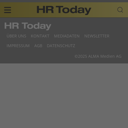
Skip
Business-
to
Plattform
content
für
Main
Human
navigation
Resources
ÜBER UNS
KONTAKT
MEDIADATEN
NEWSLETTER
DE
F
IMPRESSUM
AGB
DATENSCHUTZ
D
©2025 ALMA Medien AG