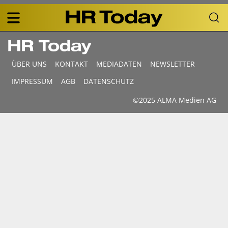
Skip
Business-
to
Plattform
content
für
Main
Human
navigation
Resources
ÜBER UNS
KONTAKT
MEDIADATEN
NEWSLETTER
DE
F
IMPRESSUM
AGB
DATENSCHUTZ
D
©2025 ALMA Medien AG