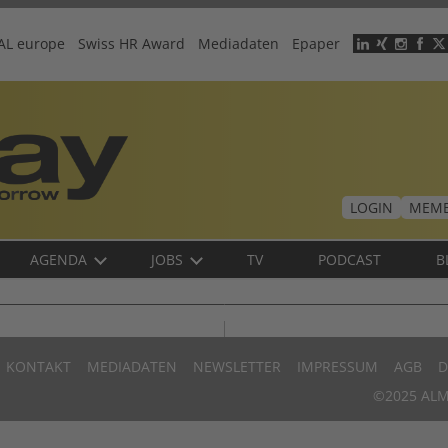
AL europe
Swiss HR Award
Mediadaten
Epaper
Header
menu
LOGIN
MEMB
AGENDA
JOBS
TV
PODCAST
B
KONTAKT
MEDIADATEN
NEWSLETTER
IMPRESSUM
AGB
D
©2025 ALM