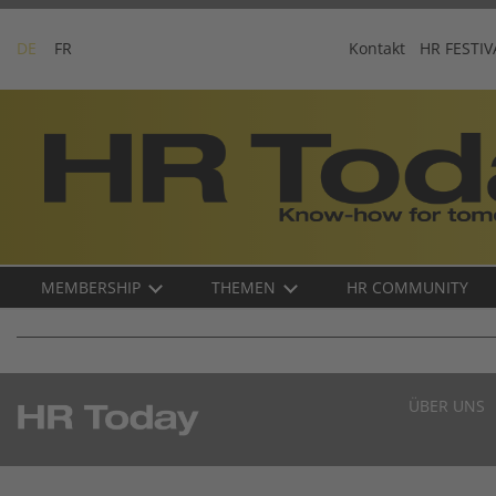
Skip
to
DE
FR
Kontakt
HR FESTIV
content
Business-
Plattform
für
Human
Resources
Main
MEMBERSHIP
THEMEN
HR COMMUNITY
navigation
DE
ÜBER UNS