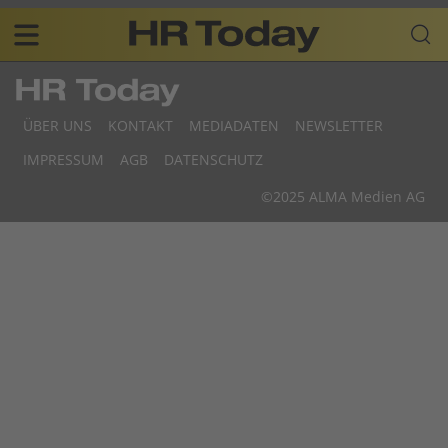
Skip
Business-
to
Plattform
content
für
Main
Human
navigation
Resources
ÜBER UNS
KONTAKT
MEDIADATEN
NEWSLETTER
DE
F
IMPRESSUM
AGB
DATENSCHUTZ
D
©2025 ALMA Medien AG